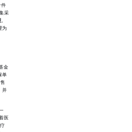
十件
集采
型
。
理为
基金
保单
零售
，并
—
着医
医疗