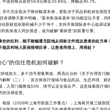
选价格从原价56.8元降至33.69元，降幅达40.7%
。
，并不完全取决于降价幅度本身，更取决于药品和耗材在医院
医保目录调整方案中明确，“基本医保保基本”的功能定位不变，同
推动新获批创新药械不少于18个，支持开展国际多中心临床试
新药医保准入同步推进，成为破解“看病贵”的双重引擎。
降价的红利，能不能畅通无阻地从招标文件抵达患者的处方单
不能及时纳入医保报销目录，让患者用得上、用得起？
放心”的信任危机如何破解？
力度持续加大，多个信号密集释放。两高出台的《关于办理贪污
的解释（二）》，首次将医疗领域与食品药品、生态环境、财
域，入罪门槛降低50%，情节认定全面从严
。这意味着医疗领
厉的法律追责。
。根据《2026年上海市医政工作要点》，上海将开展三级医
综合医院的巡查工作，组织区卫生健康委对辖区内二级乙等综