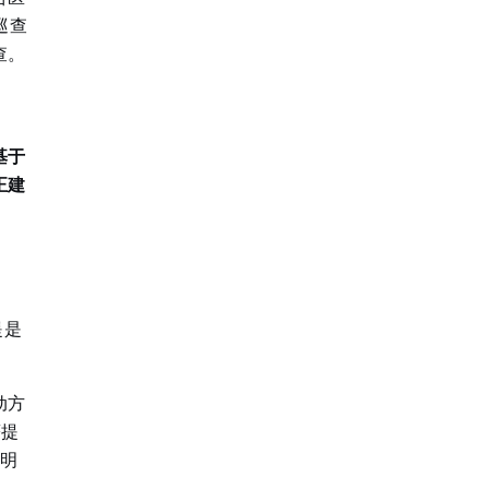
巡查
查
。
基于
正建
提是
动方
著提
单明