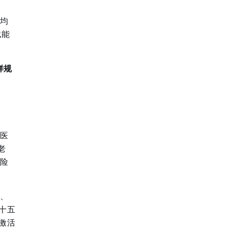
区均
赋能
样规
医
老
护险
出、
十五
激活