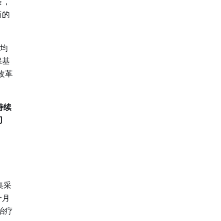
条，
面的
区均
保基
改革
持续
刃
集采
个月
治疗