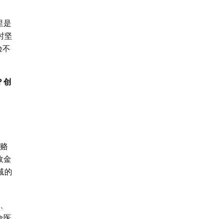
里是
时坚
验不
？创
贿赂
政金
域的
院、
合医