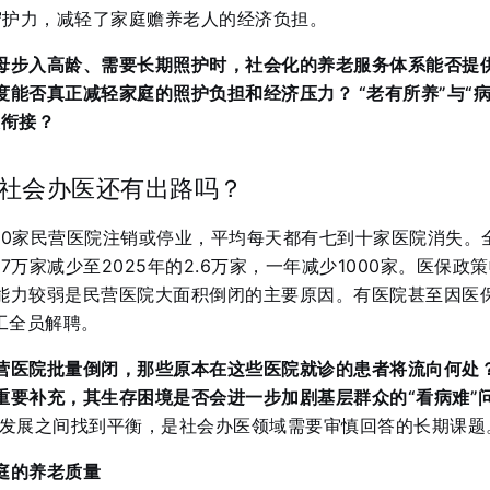
守护力，减轻了家庭赡养老人的经济负担
。
母步入高龄、需要长期照护时，社会化的养老服务体系能否提
能否真正减轻家庭的照护负担和经济压力？ “老有所养”与“
缝衔接？
社会办医还有出路吗？
000家民营医院注销或停业，平均每天都有七到十家医院消失
。
7万家减少至2025年的2.6万家，一年减少1000家
。医保政策
能力较弱是民营医院大面积倒闭的主要原因
。有医院甚至因医
工全员解聘
。
营医院批量倒闭，那些原本在这些医院就诊的患者将流向何处
重要补充，其生存困境是否会进一步加剧基层群众的“看病难”
发展之间找到平衡，是社会办医领域需要审慎回答的长期课题
庭的养老质量