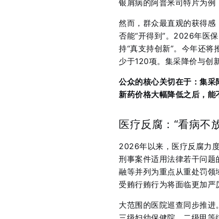
银屑病的阿普米司特片为例，中
然而，群众最直观的获得感
否能“开得到”。2026年
持“真支持创新”
。今年还将
少于120项。集采降价与创
公众的核心关切在于：集采
新药价格大幅降低之后，能
医疗反腐：“看病不
2026年以来，医疗反腐
刑事案件适用法律若干问题
融等并列为重点从重处罚领
受贿行贿行为将面临更加严
大范围的医院巡查同步推进
三级妇幼保健院、二级甲等