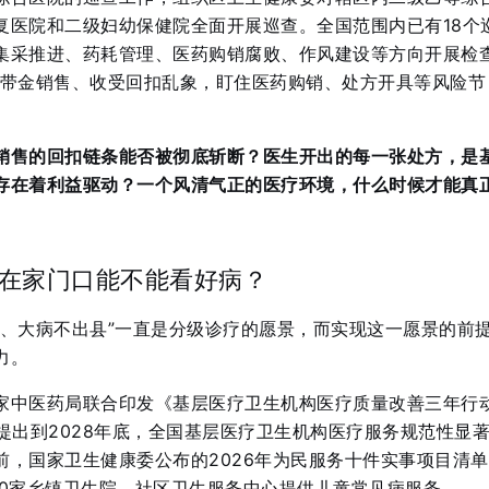
复医院和二级妇幼保健院全面开展巡查
。全国范围内已有18个
集采推进、药耗管理、医药购销腐败、作风建设等方向开展检
查带金销售、收受回扣乱象，盯住医药购销、处方开具等风险节
销售的回扣链条能否被彻底斩断？医生开出的每一张处方，是
存在着利益驱动？一个风清气正的医疗环境，什么时候才能真
在家门口能不能看好病？
乡、大病不出县”一直是分级诊疗的愿景，而实现这一愿景的前
力。
家中医药局联合印发《基层医疗卫生机构医疗质量改善三年行
》，提出到2028年底，全国基层医疗卫生机构医疗服务规范性显
前，国家卫生健康委公布的2026年为民服务十件实事项目清
000家乡镇卫生院、社区卫生服务中心提供儿童常见病服务
。