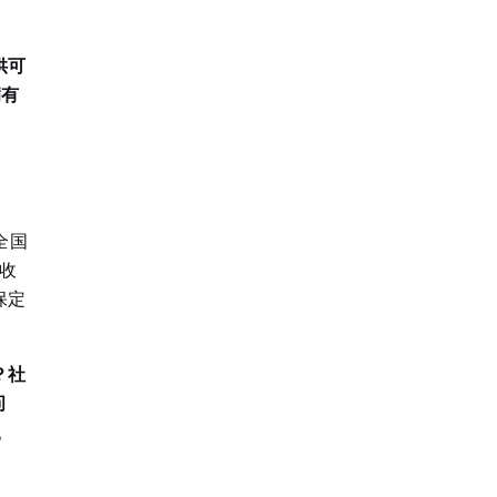
供可
病有
全国
收
保定
？社
问
。