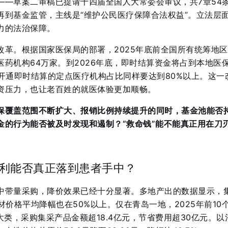
——草案二审稿已提请十四届全国人大常委会审议，共7章54
再到基金监管，主线是“维护公民医疗保障合法权益”
。立法层
力的法治保障。
改革。根据国家医保局的部署，2025年底前全国所有统筹地
医药机构64万家
。到2026年底，即时结算资金将占到本地医
开通即时结算的定点医疗机构占比同样要达到80%以上
。这一
资压力，也让老百姓的就医体验更加顺畅。
保覆盖范围不断扩大、报销比例持续提升的同时，基金池能否
金的行为能否被及时发现和遏制？“救命钱”能不能真正用在刀
利能否真正落到患者手中？
中带量采购，降价效果已经十分显著。多地产出的数据显示，
材价格平均降幅也在50%以上
。仅在青岛一地，2025年前10
大类，采购集采产品金额超18.4亿元，节省费用超30亿元
。以