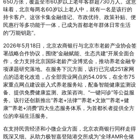
650万张，覆盖全市60岁以上老年客群超730万人
。这意
味着，北京每两名60岁以上老人中，就有一名是该行的
持卡客户。这张卡集金融借记、市政优待、政策补贴、便
民惠行等多功能于一体，已成为首都老年群体日常生活
的“万能钥匙”
。
2026年5月18日，北京农商银行与北京市老龄产业协会签
署战略合作协议，围绕“金融赋能、生态共建”开展全面合
作，全力支持北京国际老龄产业博览会，推动养老金融专
项课题研究落地
。在服务下沉方面，该行已完成251家网
点的适老化改造，占全部营业网点的54.09%，在全市75
家重点网点建设嵌入式养老服务站，配备智能健康监测设
备、提供免费健康监测、政策咨询、“一键问诊”等公益服
务
。该行还创新推出“养老+法律”“养老+文旅”“养老+健
康”“养老+消费”四大生态服务体系，为首都长者提供全方
位的幸福生活服务
。
在支持民营经济和小微企业方面，北京农商银行同样走得
既深又细。从助力极智嘉登陆港交所成为“全球AMR仓储