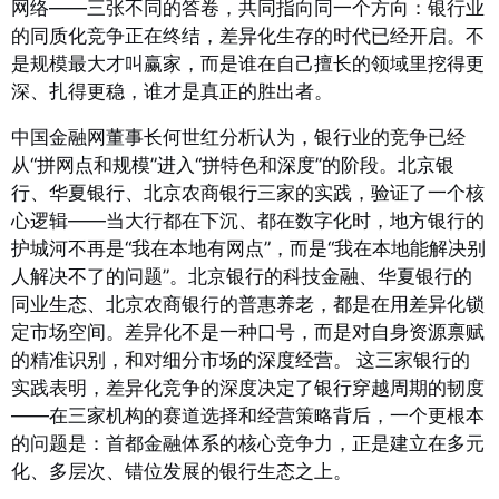
网络——三张不同的答卷，共同指向同一个方向：银行业
的同质化竞争正在终结，差异化生存的时代已经开启。不
是规模最大才叫赢家，而是谁在自己擅长的领域里挖得更
深、扎得更稳，谁才是真正的胜出者。
中国金融网董事长何世红分析认为，银行业的竞争已经
从“拼网点和规模”进入“拼特色和深度”的阶段。北京银
行、华夏银行、北京农商银行三家的实践，验证了一个核
心逻辑——当大行都在下沉、都在数字化时，地方银行的
护城河不再是“我在本地有网点”，而是“我在本地能解决别
人解决不了的问题”。北京银行的科技金融、华夏银行的
同业生态、北京农商银行的普惠养老，都是在用差异化锁
定市场空间。差异化不是一种口号，而是对自身资源禀赋
的精准识别，和对细分市场的深度经营。
这三家银行的
实践表明，差异化竞争的深度决定了银行穿越周期的韧度
——在三家机构的赛道选择和经营策略背后，一个更根本
的问题是：首都金融体系的核心竞争力，正是建立在多元
化、多层次、错位发展的银行生态之上。