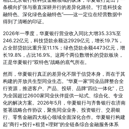
相比北京银行在科技金融领域的纵深，华夏银行走出了一
条横向扩张与垂直深耕并行的差异化路径。“打造科技金
融特色、深化绿色金融特色”——这一定位在经营数据中
得到了清晰的印证。
2026年一季度，华夏银行营业收入同比大增35.33%至
246.22亿元，科技贷款余额达2929亿元，增长19.7%，
占全部贷款比重升至11.1%；绿色贷款余额4473亿元，增
长19.8%，占比16.9%
。这两个两位数增长的贷款板块，
正是华夏银行“双特色”战略的底气所在。
然而，华夏银行真正的差异化不限于信贷本身，而在于其
构建的开放共生型同业生态。“华夏一家”同业品牌整合全
行资源，推进客户、产品、投研、品牌“四位一体化”，已
为全国超过2600家同业伙伴提供一站式、综合化、专业
化的解决方案
。2026年5月，华夏银行与齐鲁银行在济南
签署战略合作协议，聚焦同业业务、投资银行、交易银
行、零售金融四大核心领域全面深化合作
。华夏银行构建
起“商行+投行+租赁+理财”的全链条综合金融服务体系