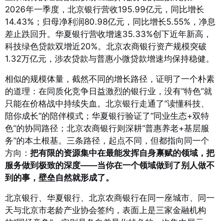
2026年一季度，北京银行营收195.99亿元，同比增长
14.43%；归母净利润80.98亿元，同比增长5.55%，净息
差止跌回升
。华夏银行营收增速35.33%创下近年新高，
科技绿色贷款双增近20%。北京农商银行资产规模突破
1.32万亿元，涉农贷款与普惠小微贷款增速均保持稳健
。
相似的规模体量，截然不同的增长路径，证明了一个朴素
的道理：在同质化竞争日益激烈的银行业，没有“特色”就
只能在价格战中持续失血。北京银行走通了“读懂科技、
陪你成长”的陪伴模式；华夏银行验证了“同业生态+双特
色”的协同路径；北京农商银行则深耕“普惠养老+基层服
务”的本土根基。三条路径，起点不同，但都指向同一个
方向：
把有限的资源集中在最能发挥自身禀赋的领域，把
服务做到极致的深度——当你在一个领域做到了别人做不
到的事，壁垒自然就形成了。
北京银行、华夏银行、北京农商银行在同一座城市、同一
天与北京市老龄产业协会签约，表面上是三家金融机构