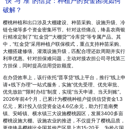
“快”与“准”的信贷：种植户的资金困境如何
破解？
樱桃种植和出口涉及大棚建设、种苗采购、设施升级、冷
链仓储等多个资金密集环节。针对这些痛点，绛县农商银
行精准定制了“红金贷”“大棚贷”“冷库贷”等专属产品。其
中，“红金贷”采用种植户联保模式，重点支持种苗采购、
大棚搭建修缮、灌溉设施升级，匹配合理还款周期并实行
利率优惠。针对担保难问题，主动对接农担公司寻找第三
方担保，同时提高信用贷款额度。
在办贷效率上，该行依托“晋享贷”线上平台，推行“线上申
请+线下办理”一站式服务，实施“优先受理、优先审批、
优先放款”“限时办结”制度，实现“当天申请、当天到账”。
2026年前4个月，已累计为樱桃种植户提供信贷资金1.3
亿元，累计投入信贷资金达4.6亿余元，助力打造南樊
镇、安峪镇、横水镇三大设施樱桃园区，发展3400多亩
樱桃设施大棚。设施农业的推进，不仅提升了樱桃品质，
更使绛县樱桃比全国其他产区早上市15-20天，为抢占国