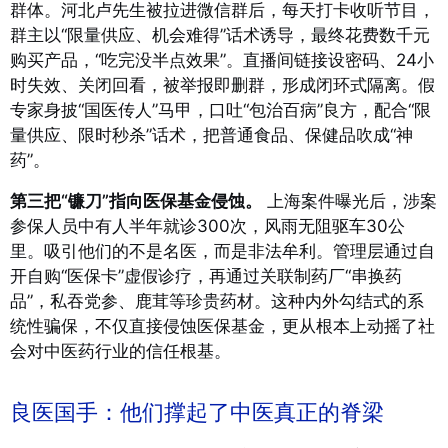
群体。河北卢先生被拉进微信群后，每天打卡收听节目，
群主以“限量供应、机会难得”话术诱导，最终花费数千元
购买产品，“吃完没半点效果”
。直播间链接设密码、24小
时失效、关闭回看，被举报即删群，形成闭环式隔离。假
专家身披“国医传人”马甲，口吐“包治百病”良方，配合“限
量供应、限时秒杀”话术，把普通食品、保健品吹成“神
药”
。
第三把“镰刀”指向医保基金侵蚀。
上海案件曝光后，涉案
参保人员中有人半年就诊300次，风雨无阻驱车30公
里。吸引他们的不是名医，而是非法牟利
。管理层通过自
开自购“医保卡”虚假诊疗，再通过关联制药厂“串换药
品”，私吞党参、鹿茸等珍贵药材
。这种内外勾结式的系
统性骗保，不仅直接侵蚀医保基金，更从根本上动摇了社
会对中医药行业的信任根基。
良医国手：他们撑起了中医真正的脊梁