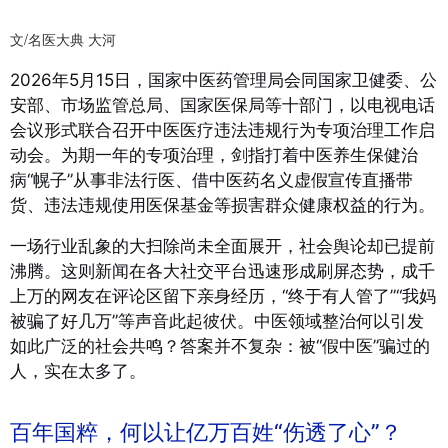
文/名医大典 大河
2026年5月15日，国家中医药管理局会同国家卫健委、公
安部、市场监管总局、国家医保局等十部门，以电视电话
会议形式联合召开中医医疗违法违规行为专项治理工作启
动会
。为期一年的专项治理，剑指打着中医养生保健治
病“幌子”从事非法行医、借中医药名义虚假宣传直播带
货、违法违规使用医保基金等损害群众健康权益的行为
。
一场行业乱象的大扫除尚未全面展开，社会舆论却已提前
沸腾。这则新闻在各大社交平台迅速形成刷屏态势，成千
上万的网友在评论区留下亲身经历，“终于有人管了”“我妈
被骗了好几万”等声音此起彼伏。中医领域整治何以引发
如此广泛的社会共鸣？答案并不复杂：被“假中医”骗过的
人，实在太多了。
百年国粹，何以让亿万百姓“伤透了心”？