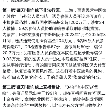
广、民怨最深的三大乱象。
第一把“镰刀”指向线下非法行医。
上海，两家民营中医馆
连续数年与外部人员勾结，诱导参保人员开设虚假诊疗，
串换贵重药材，骗取国家医保基金超1200万元，涉案34
人被捕，59名参保人员协助诈骗被采取刑事强制措施
。
内蒙古，巴林左旗济仁中医医院于2023年1月至2025年3
月间，违法违规使用医保基金204万元，6名医务人员参
与伪造CT、DR检查报告单67份、虚假病历50份，骗保
20.3万元；另有医务人员伪造在本院住院记录欺诈骗保
9.03万元
。有的医务人员一边在本院虚假“挂床”住院、一
边从事诊疗活动，有的因雷同病历问题被暂停医保支付资
格后，恢复资格仍顶风作案。这些打着中医旗号的机构，
披着“白衣天使”的外衣，干的是薅人民“救命钱”的勾当。
第二把“镰刀”指向线上直播带货。
“34岁‘老中医’赵雪
峰”，身份证显示出生于1991年，却在直播间宣称“行医二
十余春秋”，拿到执业医师证刚满3年
。他被包装成“国医
大师亲传弟子”“中医教授”，以“长寿有名方”栏目收割老年