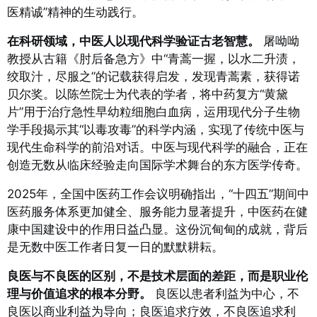
医精诚”精神的生动践行。
在科研领域，中医人以现代科学验证古老智慧。
屠呦呦
教授从古籍《肘后备急方》中“青蒿一握，以水二升渍，
绞取汁，尽服之”的记载获得启发，发现青蒿素，获得诺
贝尔奖。以陈竺院士为代表的学者，将中药复方“黄黛
片”用于治疗急性早幼粒细胞白血病，运用现代分子生物
学手段揭示其“以毒攻毒”的科学内涵，实现了传统中医与
现代生命科学的前沿对话。中医与现代科学的融合，正在
创造无数从临床经验走向国际学术舞台的东方医学传奇。
2025年，全国中医药工作会议明确指出，“十四五”期间中
医药服务体系更加健全、服务能力显著提升，中医药在健
康中国建设中的作用日益凸显。这份沉甸甸的成就，背后
是无数中医工作者日复一日的默默耕耘。
良医与不良医的区别，不是技术层面的差距，而是职业伦
理与价值追求的根本分野。
良医以患者利益为中心，不
良医以商业利益为导向；良医追求疗效，不良医追求利