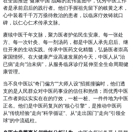
在全面推进“健康中国”战略的宏伟蓝图中，优秀中医工作
者是承前启后的践行者。他们手握祖先留下的岐黄之术，
心中装着千千万万亟待救治的患者，以临床疗效铸就口
碑，以仁心仁术传承文脉。
赓续中医千年文脉，聚力医者护佑民生安康。每一张处
方、每一次针灸、每一剂汤药，都是中医人承先启后、继
往开来的生动实践。传承中医药文化精髓，弘扬医者崇高
家国情怀。在大健康产业高速发展的今天，中医人从“治
已病”走向“治未病”，从服务临床诊疗延伸至全生命周期健
康管理。
当不良中医以“奇门偏方”“大师人设”招摇撞骗时，他们透
支的是人民群众对中医药事业的信任和热情；而优秀中医
工作者则以实实在在的疗效，一桩一桩、一件件地为中医
正名。他们是中医药复兴的“核心引擎”，是推动中医药
从“传统经验”走向“科学循证”、从“走出国门”走向“引领全
球”的中流砥柱。