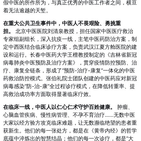
假中医的所作所为，与真正优秀的中医工作者之间，横亘
着无法逾越的天堑。
在重大公共卫生事件中，中医人不畏艰险、勇挑重
担。
北京中医医院刘清泉教授，担任国家中医医疗救治
专家组副组长，深入抗疫一线，主笔中医药防治方案，制
定中西医结合临床诊疗方案，负责武汉江夏方舱医院的建
设和运行
。长春中医药大学王檀教授制定的《吉林省新冠
病毒肺炎中医预防及治疗方案》，贯穿疫情防控预防、治
疗、康复全链条，形成了“预防-治疗-康复”一体化的中医
药救治防控模式
。张伯礼院士团队创建的中医药应对新冠
病毒感染“防-治-康”全过程诊疗模式，在降低转重率、提
高救治成功率方面取得显著临床疗效
。
在临床一线，中医人以仁心仁术守护百姓健康。
肿瘤、
心脑血管疾病、慢性病管理、不孕不育治疗……无数中医
大家以经方验方攻克临床难题，让无数濒临绝望的患者重
获新生。他们的每一张处方，都是在《黄帝内经》的哲学
底蕴中淬炼出的智慧结晶；他们的每一次诊疗，都是“大