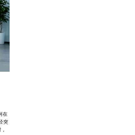
例在
已经突
时，