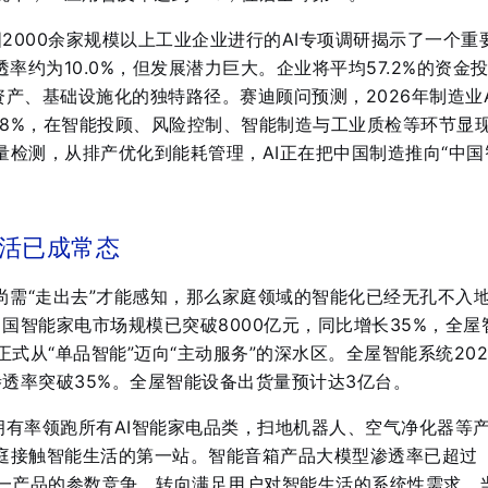
国2000余家规模以上工业企业进行的AI专项调研揭示了一个重
透率约为10.0%，但发展潜力巨大
。企业将平均57.2%的资金
重资产、基础设施化的独特路径
。赛迪顾问预测，2026年制造业A
.8%，在智能投顾、风险控制、智能制造与工业质检等环节显
量检测，从排产优化到能耗管理，AI正在把中国制造推向“中国
活已成常态
尚需“走出去”才能感知，那么家庭领域的智能化已经无孔不入
中国智能家电市场规模已突破8000亿元，同比增长35%，全屋
正式从“单品智能”迈向“主动服务”的深水区
。全屋智能系统202
透率突破35%
。全屋智能设备出货量预计达3亿台
。
的拥有率领跑所有AI智能家电品类，扫地机器人、空气净化器等
庭接触智能生活的第一站
。智能音箱产品大模型渗透率已超过
一产品的参数竞争，转向满足用户对智能生活的系统性需求
。