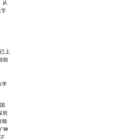
，从
数字
台已上
能助
，
教
教学
个国
深圳
智能
“神
I正