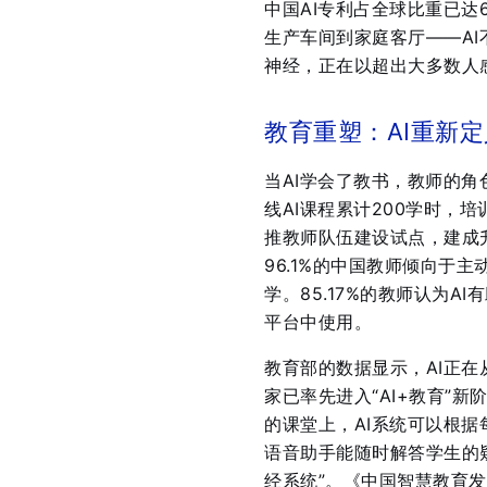
中国AI专利占全球比重已达
生产车间到家庭客厅——AI
神经，正在以超出大多数人
教育重塑：AI重新
当AI学会了教书，教师的角
线AI课程累计200学时，
推教师队伍建设试点，建成升
96.1%的中国教师倾向于主
学
。85.17%的教师认为A
平台中使用
。
教育部的数据显示，AI正在
家已率先进入“AI+教育”新
的课堂上，AI系统可以根
语音助手能随时解答学生的疑
经系统”。《中国智慧教育发