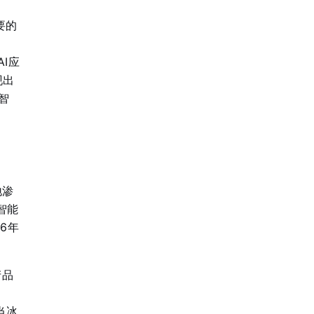
要的
投
I应
现出
智
地渗
智能
6年
产品
当冰