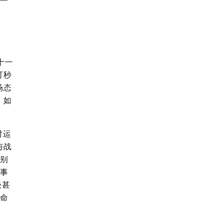
十一
可秒
场态
，如
时运
与战
识别
军事
级甚
存命