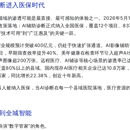
诊断进入医保时代
领域的渗透可能是最直接、最可感知的体验之一。2026年5月1
策落地：AI辅助诊断正式纳入全国医保，覆盖12个项目、83
从“技术可用”到“广泛惠及”的关键一跃。
产业规模预计突破400亿元，仍处于快速扩张通道
。AI影像辅
目，早期筛查效率提升40%
。美年健康在检查环节引入超声AI
图像超200万张
。远程医疗、AI辅诊等核心场景的渗透率已
覆盖80%以上的县域
。国内现存AI医疗相关企业已达10.8万家
8万家，同比增长22.38%，创近十年新高
。
机器人被纳入医保，当AI诊断在每一个县域医院落地，医疗资源
。
判到全城智能
扮演“数字管家”的角色。