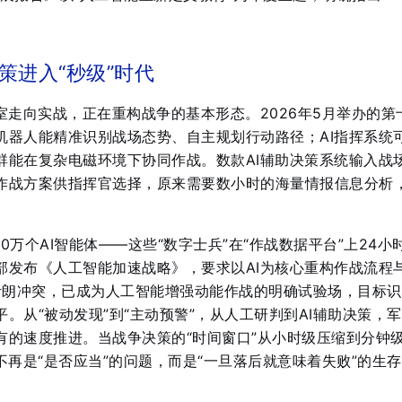
策进入“秒级”时代
室走向实战，正在重构战争的基本形态。2026年5月举办的第
机器人能精准识别战场态势、自主规划行动路径；AI指挥系统
群能在复杂电磁环境下协同作战
。数款AI辅助决策系统输入战
作战方案供指挥官选择，原来需要数小时的海量情报信息分析
0万个AI智能体——这些“数字士兵”在“作战数据平台”上24小
防部发布《人工智能加速战略》，要求以AI为核心重构作战流程
年伊朗冲突，已成为人工智能增强动能作战的明确试验场，目标
平
。从“被动发现”到“主动预警”，从人工研判到AI辅助决策，
有的速度推进。当战争决策的“时间窗口”从小时级压缩到分钟
不再是“是否应当”的问题，而是“一旦落后就意味着失败”的生