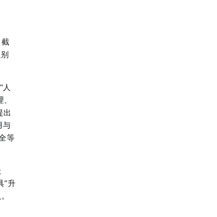
。截
识别
“人
理、
提出
用与
全等
走
具”升
义。