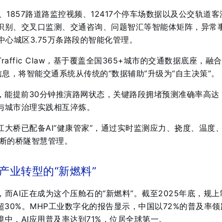
、1857路道路监控视频、12417个停车场数据以及公交轨道客
识别、交叉口监测、交通咨询、问题智汇等智能体矩阵，异常
中心城区3.75万条路段的智能化管理
。
affic Claw，基于覆盖全国365+城市的交通数据底座，融
信息，将智能交通系统从传统的“数据辅助”升级为“自主决策”
。
块，能提前30分钟推演路网状态，关键路段拥堵预测准确率高达
据与城市治理实践相互淬炼
。
大桥已配备AI“健康管家”，通过实时监测应力、挠度、温度
间断的桥隧智慧管理
。
产业转型的“新燃料”
而AI正在成为这个压舱石的“新燃料”。截至2025年底，规上
30%
。MHP工业数字化的报告显示，中国以72%的普及率领
中，AI应用普及率达到71%，位居全球第一
。