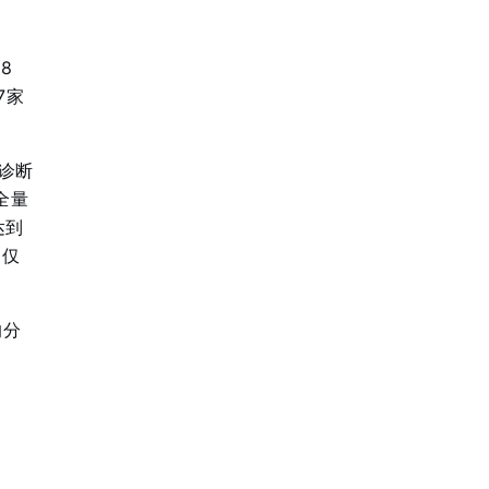
8
7家
助诊断
全量
达到
，仅
的分