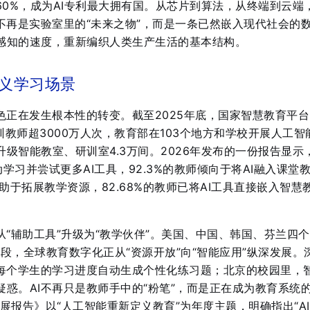
60%，成为AI专利最大拥有国
。从芯片到算法，从终端到云端
不再是实验室里的“未来之物”，而是一条已然嵌入现代社会的
感知的速度，重新编织人类生产生活的基本结构。
定义学习场景
色正在发生根本性的转变。截至2025年底，国家智慧教育平
培训教师超3000万人次，教育部在103个地方和学校开展人工智
级智能教室、研训室4.3万间
。2026年发布的一份报告显示
动学习并尝试更多AI工具，92.3%的教师倾向于将AI融入课堂
I有助于拓展教学资源，82.68%的教师已将AI工具直接嵌入智慧
从“辅助工具”升级为“教学伙伴”。美国、中国、韩国、芬兰四
阶段，全球教育数字化正从“资源开放”向“智能应用”纵深发展
。
据每个学生的学习进度自动生成个性化练习题；北京的校园里，
惑。AI不再只是教师手中的“粉笔”，而是正在成为教育系统的
展报告》以“人工智能重新定义教育”为年度主题，明确指出“A