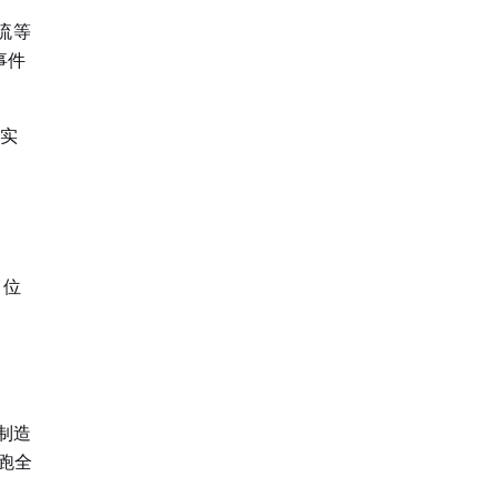
流等
事件
合实
、位
制造
跑全