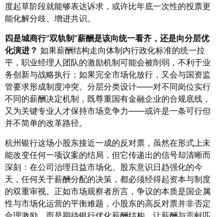
度起草阶段就能够表达诉求，或许比年底一次性的投票更
能化解分歧、增进共识。
四是城商行“双轨制”薪酬是该向统一看齐，还是向分层优
化演进？
如果薪酬结构走向体制内行政化标准的统一拉
平，职业经理人团队的激励机制可能会被削弱，不利于业
务创新与战略执行；如果完全市场化放行，又会与国资监
管要求形成制度冲突。分层分类设计——对不同岗位实行
不同的薪酬决定机制，既尊重国有金融企业的合规底线，
又为关键专业人才保持市场竞争力——或许是一条可行但
并不简单的改革路径。
杭州银行这场小股东接近一成的反对票，虽然在形式上未
能改变任何一项议案的结局，但它传递出的信号却清晰而
深刻：在公司治理日益市场化、股东意识日趋强化的今
天，任何关于薪酬分配的决策，都必须经得起资本与制度
的双重审视。正如市场观察者所言，争议的本质是国企属
性与市场化运营的平衡难题，小股东的高反对票并非否定
合理激励，而是期待银行优化薪酬结构，让薪酬与贡献匹