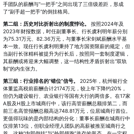
手团队的薪酬与“一把手”之间出现了三倍级差距，形成
了“副手超一把手”的倒挂格局。
第二组：历史对比折射出的制度悖论。
按照2024年及
2023年财报数据，时任副董事长、行长虞利明年薪分别
为75.31万元、82.36万元，与董事长宋剑斌薪酬水平基
本一致
。现任行长虞利明秉持了地方国资限薪的规定，但
当副行长张精科被提升为行长后，按照同一套制度逻辑，
其薪酬或将迎来大幅调整，这一结构性矛盾折射出“双轨
制”的内生张力
。
第三组：行业排名的“错位”信号。
2025年，杭州银行全
体董监高税前薪酬合计2174万元，较上年下降约20%，
但仍为建设银行、农业银行等国有大行的两倍多
。在17家
A股及H股上市城商行中，该行高管薪酬总额排第二，而
前三名高管报酬总额高达748.81万元，位居城商行首位
。
更值得玩味的是内部结构的分化：董事长薪酬在城商行中
仅排第13位，但职业经理人团队的高薪被推至城商行之
首
。这种“内部倒挂”与“外部领跑”并存的形态，在一定程