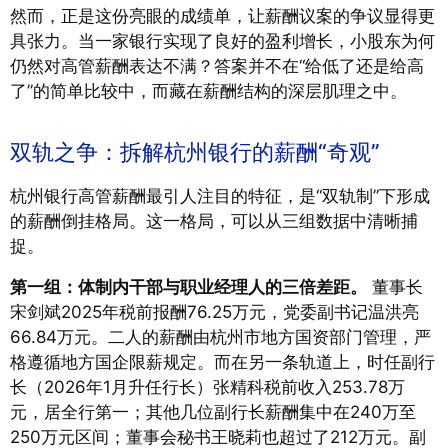
然而，正是这份亮眼的成绩单，让薪酬议案的争议显得更
具张力。当一家银行实现了良好的盈利增长，小股东为何
仍然对高管薪酬表达不满？答案并不在“给低了还是给高
了”的简单比较中，而藏在薪酬结构的深层肌理之中。
双轨之争：拆解杭州银行的薪酬“奇观”
杭州银行高管薪酬最引人注目的特征，是“双轨制”下形成
的薪酬倒挂格局。这一格局，可以从三组数据中清晰捕
捉。
第一组：体制内干部与职业经理人的三倍差距。
董事长
宋剑斌2025年税前报酬76.25万元，党委副书记温洪亮
66.84万元。二人的薪酬由杭州市地方国资部门管理，严
格遵循地方国企限薪规定
。而在另一条轨道上，时任副行
长（2026年1月升任行长）张精科税前收入253.78万
元，居全行第一；其他几位副行长薪酬集中在240万至
250万元区间；董事会秘书王晓莉也超过了212万元
。副