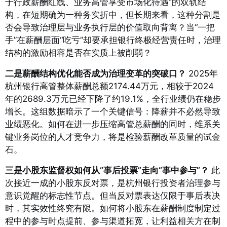
于行政薪酬红线、业务高管享受市场化待遇”的双轨结
构，在短期确为一种务实折中，但长期来看，这种分割是
否会导致治理层与业务执行层的价值取向背离？当“一把
手”在薪酬层面“吃亏”却要承担银行终极经营责任时，治理
结构的激励相容是否在实质上被削弱？
二是薪酬结构优化能否成为治理变革的突破口？
2025年
杭州银行高管整体薪酬总额2174.44万元，相较于2024
年的2689.3万元已经下降了约19.1%，全行业绩仍在稳步
增长
。这组数据暗示了一个关键信号：降薪并不必然导致
业绩恶化。如何在进一步压缩高管总薪酬的同时，维系关
键业务岗位的人才竞争力，将是检验薪酬改革质量的试金
石。
三是小股东监督权如何从“事后投票”走向“事中参与”？
此
次接近一成的小股东反对票，是杭州银行投资者治理参与
意识觉醒的标志性节点
。但当反对票表达仅限于事后表决
时，其实效性终究有限。如何将小股东在薪酬制度制定过
程中的参与时点提前、参与渠道拓宽，让利益相关方在制