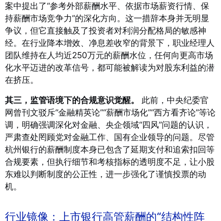
案中提出了“参考外部薪酬水平、依据市场薪资行情、保
持薪酬市场竞争力”的深化方向
。这一措辞本身并无明显
争议，但它直接触及了投资者对利润分配格局的敏感神
经。在行业降本增效、净息差收窄的背景下，职业经理人
团队维持在人均近250万元的薪酬水位，任何向更高市场
化水平迈进的改革信号，都可能被解读为对股东利益的潜
在挤压
。
其三，监管语境下的合规意识觉醒。
此前，中央纪委官
网曾刊文驳斥“金融精英论”“薪酬市场化”“西方看齐论”等论
调，明确强调深化对金融、央企领域“四风”问题的认识，
严肃查处罔顾党对金融工作、国有企业领导的问题
。尽管
杭州银行的薪酬制度本身已包含了延期支付和追索扣回等
合规要素，但执行细节和考核指标的透明度不足，让小股
东难以判断制度的公正性，进一步强化了谨慎投票的动
机
。
行业镜像：上市银行高管薪酬的“结构性阵