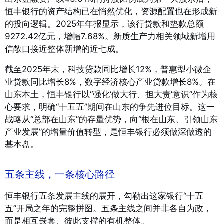
恒丰银行的资产结构已在悄然优化，资源配置也在形成新
的投向逻辑。2025年年报显示，该行贷款和垫款总额
9272.42亿元，增幅7.68%
。新质生产力相关领域新增用
信敞口接近整体新增的近七成
。
截至2025年末，科技贷款同比增长12%，普惠型小微企
业贷款同比增长8%，数字经济核心产业贷款增长8%
。在
山东本土，恒丰银行以“强化‘做大行、担大责’意识”作为核
心要求，明确“十五五”期间在山东的争先进位目标
。这一
战略从“总部在山东”的存量优势，向“根在山东、引领山东
产业发展”的增量价值转型，是恒丰银行必须做深做透的
基本盘。
五条主线，一条核心路径
恒丰银行五条发展主线的展开，勾勒出这家银行“十五
五”开局之年的完整拼图。五条主线之间并非各自为政，
而是相互嵌套、彼此支撑的有机整体。