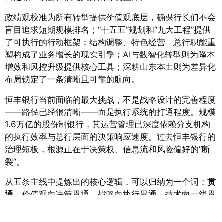
政绩观校准为所有转型提供价值观底层，确保行长们不会
盲目追求短期规模排名；“十五五”规划和“九大工程”提供
了可执行的行动框架；结构调整、特色经营、总行职能重
塑构成了业务增长的现实引擎；AI与数智化转型则为降本
增效和风控升级提供核心工具；深耕山东本土则为差异化
布局锁定了一条清晰且可靠的航向。
恒丰银行当前面临的最大挑战，不是战略设计的完善程度
——路径已经很清晰——而是执行系统的打通程度。规模
1.6万亿的股份制银行，其运营管理已深度依赖分支机构
的执行效率与总行层面的决策响应速度。过去恒丰银行的
治理短板，根源正在于决策权、信息流和风险偏好的“断
裂”。
从五条主线中提炼出的核心逻辑，可以归纳为一个词：
贯
通
。价值观向决策贯通，战略向执行贯通，技术向一线贯
通，本土优势向业务增长贯通。如果说过去五年恒丰银行
的关键词是“疗伤”与“修复”，那么新阶段的关键词，就