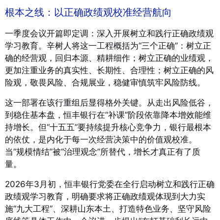
根本之线：以正确政绩观校准经营航向
一季度会议开篇即定调：深入开展树立和践行正确政绩观
学习教育。辛树人将这一工程概括为“三个正确”：树立正
确的经营观，回归本源、精耕细作；树立正确的业绩观，
更加注重业务的真实性、长期性、合理性；树立正确的风
险观，敬畏风险、合规展业，稳健审慎筑牢风险防线。
这一部署在该行重组后显得格外关键。从走出风险低谷，
到稳住基本盘，恒丰银行在“补课”阶段依靠降本增效能维
持增长。但“十五五”要持续提升核心竞争力，银行最根本
的依仗，是内化于每一次经营决策中的价值观校准。
当“规模情结”被“治理观念”所替代，增长才真正有了质
量。
2026年3月初，恒丰银行党委在全行启动树立和践行正确
政绩观学习教育，明确要求将正确政绩观体现到大力实
施“九大工程”、深耕山东本土、打造特色业务、坚守风险