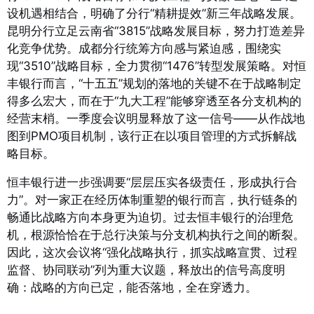
设机遇相结合，明确了分行“精耕提效”新三年战略发展
。
昆明分行立足云南省“3815”战略发展目标，努力打造差异
化竞争优势
。成都分行统筹方向感与紧迫感，围绕实
现“3510”战略目标，全力贯彻“1476”转型发展策略
。对恒
丰银行而言，“十五五”规划的落地的关键不在于战略制定
得多么宏大，而在于“九大工程”能够穿透至各分支机构的
经营末梢。一季度会议明显释放了这一信号——从作战地
图到PMO项目机制，该行正在以项目管理的方式拆解战
略目标。
恒丰银行进一步强调要“层层压实各级责任，形成执行合
力”。对一家正在经历体制重塑的银行而言，执行链条的
畅通比战略方向本身更为迫切。过去恒丰银行的治理危
机，根源恰恰在于总行决策与分支机构执行之间的断裂。
因此，这次会议将“强化战略执行，抓实战略宣贯、过程
监督、协同联动”列为重大议题，释放出的信号高度明
确：战略的方向已定，能否落地，全在穿透力。