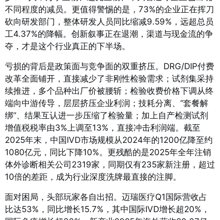
不同程度的减员
。更值得警惕的是，73%的企业正在挥刀
砍向研发部门，整体研发人员同比缩减9.59%，远超总员
工4.37%的降幅。创新叙事正在退潮，渠道与现金流的争
夺，才是这个行业真正的下半场
。
亏损的背后是政策面与竞争面的双重挤压。DRG/DIP付费
改革全面铺开，直接减少了非刚性检验需求；试剂集采持
续推进，多个品种出厂价被腰斩；检验收费价格下调从终
端向中游传导，层层挤压企业利润；技耗分离、“套餐解
绑”、结果互认进一步压缩了检验量；加上自产检测试剂
增值税税率由3%上调至13%，直接冲击利润端
。截至
2025年末，中国IVD市场规模从2024年的1200亿降至约
1080亿元，同比下降10%
。更残酷的是2025年全年注销
体外诊断相关公司2319家，同期仅有235家新注册，超过
10倍的差距，成为行业深度洗牌最直接的注脚
。
面对困局，头部玩家各自出招。迈瑞医疗Q1国际营收占
比达53%，同比增长15.7%，其中国际IVD增长超20%，