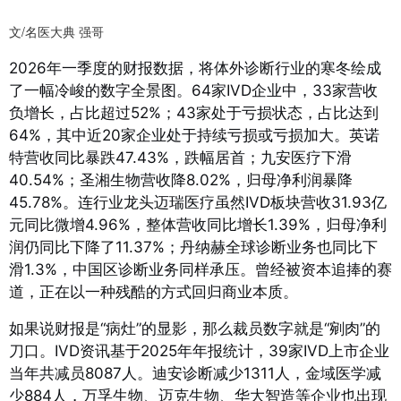
文/名医大典 强哥
2026年一季度的财报数据，将体外诊断行业的寒冬绘成
了一幅冷峻的数字全景图。64家IVD企业中，33家营收
负增长，占比超过52%；43家处于亏损状态，占比达到
64%，其中近20家企业处于持续亏损或亏损加大。英诺
特营收同比暴跌47.43%，跌幅居首；九安医疗下滑
40.54%；圣湘生物营收降8.02%，归母净利润暴降
45.78%
。连行业龙头迈瑞医疗虽然IVD板块营收31.93亿
元同比微增4.96%，整体营收同比增长1.39%，归母净利
润仍同比下降了11.37%
；丹纳赫全球诊断业务也同比下
滑1.3%，中国区诊断业务同样承压
。曾经被资本追捧的赛
道，正在以一种残酷的方式回归商业本质。
如果说财报是“病灶”的显影，那么裁员数字就是“剜肉”的
刀口。IVD资讯基于2025年年报统计，39家IVD上市企业
当年共减员8087人
。迪安诊断减少1311人，金域医学减
少884人，万孚生物、迈克生物、华大智造等企业也出现