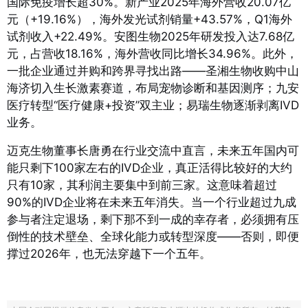
国际免疫增长超30%
。新产业2025年海外营收20.07亿
元（+19.16%），海外发光试剂销量+43.57%，Q1海外
试剂收入+22.49%
。安图生物2025年研发投入达7.68亿
元，占营收18.16%，海外营收同比增长34.96%
。此外，
一批企业通过并购和跨界寻找出路——圣湘生物收购中山
海济切入生长激素赛道，布局宠物诊断和基因测序；九安
医疗转型“医疗健康+投资”双主业；易瑞生物逐渐剥离IVD
业务。
迈克生物董事长唐勇在行业交流中直言，未来五年国内可
能只剩下100家左右的IVD企业，真正活得比较好的大约
只有10家，其利润主要集中到前三家。这意味着超过
90%的IVD企业将在未来五年消失
。当一个行业超过九成
参与者注定退场，剩下那不到一成的幸存者，必须拥有压
倒性的技术壁垒、全球化能力或转型深度——否则，即便
撑过2026年，也无法穿越下一个五年。