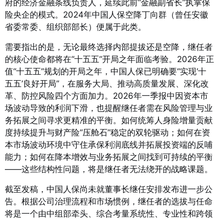
府的经济金融条线负责人，延续此前“金融副省长”执掌保
险央企的模式。2024年中国人保空降丁向群（曾任安徽
省委常委、组织部部长）便属于此类。
需要指出的是，无论最终选择内部提拔还是空降，继任者
的核心使命都将在“十五五”开局之年面临考验。2026年正
值“十五五”规划的开局之年，中国人保已明确要“实现‘十
五五’良好开局”，在服务大局、推动高质量发展、深化改
革、防控风险四个方面加力
。2026年一季报中因资本市
场波动导致的利润下滑，也提醒继任者需在风险管理与业
务拓展之间寻求更精准的平衡。如何统筹人身险增量贡献
度持续提升与财产险“压舱石”稳定的双轮驱动；如何在资
本市场波动环境中守住承保利润底线并拓展投资端的反哺
能力；如何在降本增效与业务拓展之间找到可持续的平衡
——这些结构性问题，将是继任者无法绕开的战略课题。
截至发稿，中国人保尚未就董事长继任安排发布进一步公
告。根据公司治理流程和市场惯例，继任者的选拔与任命
将是一个由中组部牵头、综合考量系统性、专业性和跨领