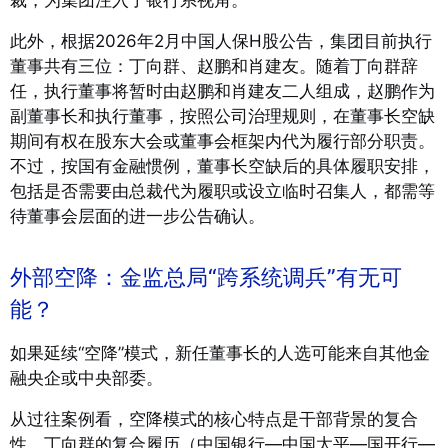
裁，为集团注入了银行系视角
。
此外，根据2026年2月中国人保H股公告，集团目前执行
董事共有三位：丁向群、赵鹏和肖建友
。随着丁向群辞
任，执行董事将暂时由赵鹏和肖建友二人组成，赵鹏作为
副董事长和执行董事，按照公司治理规则，在董事长空缺
期间有权在股东大会或董事会框架内代为履行部分职责。
不过，按国有金融惯例，董事长空缺后的具体履职安排，
包括是否需要由总裁代为履职或设立临时召集人，都需等
待董事会层面的进一步公告确认。
外部空降：金监总局“跨系统调兵”有无可
能？
如果延续“空降”模式，新任董事长的人选可能来自其他金
融央企或中央部委。
从过往案例看，空降模式的核心特点是干部背景的复合
性。丁向群的复合履历（中国银行—中国太平—国开行—