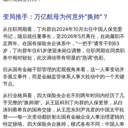
变局推手：万亿航母为何意外“换帅”？
从任职周期看，丁向群自2024年10月出任中国人保党委
书记，随后就任董事长，至2026年5月离任，在岗履职不
足两年
。在国有保险央企体系中，“一把手”通常干到63
岁，丁向群年仅61岁便迎来岗位调整，任职周期在同类职
务中相对较短，此次调动带有明显的“急调”色彩。
但从国有金融干部管理的宏观视角来看，这一人事变动并
非孤立事件，而是金融监管体系人事大轮动中的一个关键
节点。
从行业格局看，四大保险央企在不到两年时间内经历了几
乎完整的“换帅潮”。从王廷科到丁向群的人保更替，从白
涛到蔡希良的国寿交接，从王思东到尹兆君的中国太平轮
替——每一次变动都折射出国有金融企业人事治理逻辑的
特定脉络。四大保险央企换帅，模式各有不同：中国人寿