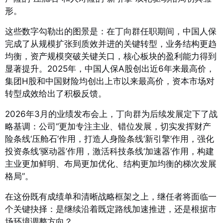
形
。
这些数字勾勒出的图景是：在丁向群任职期间，中国人保
完成了从规模扩张到质效并进的关键转型，业务结构更趋
均衡，资产规模突破关键关口，核心板块的盈利能力得到
显著提升。2025年，中国人保A股创出近6年来最高价，
集团H股和中国财险均创出上市以来最高价，资本市场对
转型成效给出了积极反馈
。
2026年3月的业绩发布会上，丁向群为后续发展定下了战
略基调：公司“更加专注主业、错位发展，切实发挥财产
险条线‘压舱石’作用，打造人身险条线‘新引擎’作用，强化
投资条线‘驱动器’作用，激活科技条线‘加速器’作用，构建
主业更加鲜明、布局更加优化、结构更加均衡的梯次发展
格局”。
在这份既有成绩单和清晰战略框架之上，继任者将面临一
个关键抉择：是继续沿着既定路线加速推进，还是根据市
场环境调整方向？