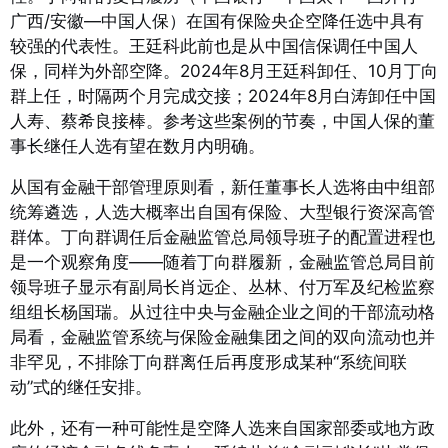
广西/安徽—中国人保）在国有保险央企空降任选中具有
较强的代表性。王廷科此前也是从中国信保调任中国人
保，同样为外部空降。2024年8月王廷科卸任、10月丁向
群上任，时隔两个月完成交接
；2024年8月白涛卸任中国
人寿、蔡希良接棒
。参考这些案例的节奏，中国人保的董
事长继任人选有望在数月内明确。
从国有金融干部管理原则看，新任董事长人选将由中组部
统筹遴选，人选大概率出自国有保险、大型银行资深高管
群体。丁向群调任后金融监管总局领导班子的配置进程也
是一个观察角度——随着丁向群履新，金融监管总局目前
领导班子显示有副局长肖远企、丛林、付万军及纪检监察
组组长杨国瑞
。从过往中央与金融企业之间的干部流动格
局看，金融监管系统与保险金融集团之间的双向流动也并
非罕见，不排除丁向群离任后再度形成某种“系统间联
动”式的继任安排。
此外，还有一种可能性是空降人选来自国家部委或地方政