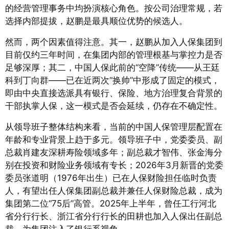
的经营管理事务中均扮演核心角色
。按公司治理常规，若
选择内部提拔，赵鹏是最具顺位优势的候选人。
然而，两个因素值得注意。其一，赵鹏从加入人保集团到
目前仅约三年时间，在集团内部的管理根基与掌控力是否
足够深厚；其二，中国人保此前的“空降”传统——从王廷
科到丁向群——已在近两次“换帅”中形成了固定的模式，
即由中央直接选派具有银行、保险、地方治理复合背景的
干部执掌人保，这一模式是否会延续，仍存在不确定性。
从领导班子整体结构来看，当前的中国人保管理层配置在
年龄和专业背景上趋于多元。领导班子中，党委委员、副
总裁肖建友深耕寿险领域多年；副总裁才智伟、张金海分
别在投资和财险业务领域有专长；2026年3月新晋的党委
委员张道明（1976年出生）已在人保财险担任临时负责
人，有望出任人保集团副总裁并兼任人保财险总裁，成为
集团第二位“75后”高管
。2025年上半年，曾任工行河北
省分行行长、浙江省分行行长的田耕也加入人保出任副总