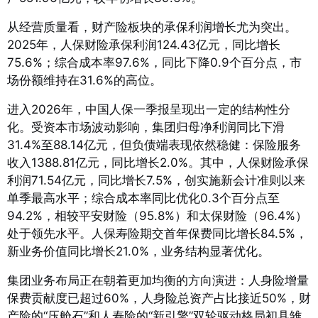
从经营质量看，财产险板块的承保利润增长尤为突出。
2025年，人保财险承保利润124.43亿元，同比增长
75.6%；综合成本率97.6%，同比下降0.9个百分点，市
场份额维持在31.6%的高位
。
进入2026年，中国人保一季报呈现出一定的结构性分
化。受资本市场波动影响，集团归母净利润同比下滑
31.4%至88.14亿元，但负债端表现依然稳健：保险服务
收入1388.81亿元，同比增长2.0%
。其中，人保财险承保
利润71.54亿元，同比增长7.5%，创实施新会计准则以来
单季最高水平；综合成本率同比优化0.3个百分点至
94.2%，相较平安财险（95.8%）和太保财险（96.4%）
处于领先水平
。人保寿险期交首年保费同比增长84.5%，
新业务价值同比增长21.0%，业务结构显著优化
。
集团业务布局正在朝着更加均衡的方向演进：人身险增量
保费贡献度已超过60%，人身险总资产占比接近50%，财
产险的“压舱石”和人寿险的“新引擎”双轮驱动格局初具雏