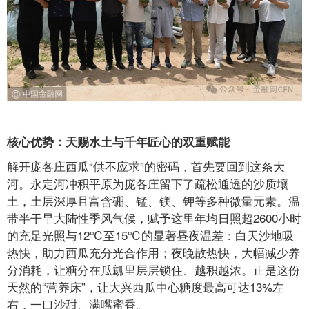
核心优势：天赐水土与千年匠心的双重赋能
解开庞各庄西瓜“供不应求”的密码，首先要回到这条大
河。永定河冲积平原为庞各庄留下了疏松通透的沙质壤
土，土层深厚且富含硼、锰、镁、钾等多种微量元素。温
带半干旱大陆性季风气候，赋予这里年均日照超2600小时
的充足光照与12℃至15℃的显著昼夜温差：白天沙地吸
热快，助力西瓜充分光合作用；夜晚散热快，大幅减少养
分消耗，让糖分在瓜瓤里层层锁住、越积越浓。正是这份
天然的“营养床”，让大兴西瓜中心糖度最高可达13%左
右，一口沙甜、满嘴蜜香。