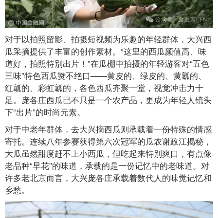
对于以拍照留影、拍摄短视频为乐趣的年轻群体，大兴西
瓜采摘提供了丰富的创作素材。“这里的西瓜颜值高、味
道好，拍照特别出片！”在瓜棚中拍摄的年轻游客对“五色
三味”特色西瓜赞不绝口——黄皮的、绿皮的、黄瓤的、
红瓤的、彩虹瓤的，各色西瓜齐聚一堂，视觉冲击力十
足。庞各庄西瓜已不只是一个农产品，更成为年轻人镜头
下“出片”的时尚元素。
对于中老年群体，去大兴摘西瓜则承载着一份特殊的情感
寄托。连续八年参赛获得第六次冠军的瓜农谢政江揭秘，
大瓜虽然甜度赶不上小西瓜，但吃起来特别爽口，有点像
老品种“早花”的味道，承载的是一份记忆中的老味道。对
许多老北京而言，大兴庞各庄承载着数代人的味觉记忆和
乡愁。