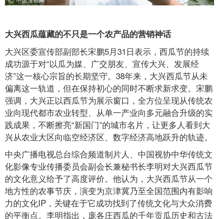
大兴西瓜蕴藏的不只是一个农产品的营销神话
大兴区委宣传部副部长宋鹏5月31日表示，西瓜节的持续
成功源于对“以瓜为媒、广交朋友、宣传大兴、发展经
济”这一核心宗旨的长期坚守。38年来，大兴西瓜节从未
偏离这一轨道，但在保持初心的同时不断求新求变。宋鹏
强调，大兴正以西瓜节为展示窗口，全方位呈现从传统农
业向现代都市农业转型、从单一产业向多元融合升级的实
践成果，不断擦亮“新国门”的城市名片，让更多人看到大
兴从农业大区向临空经济区、数字经济高地跃升的轨迹。
中央广播电视总台综合频道制片人、中国视协中华传统文
化影像专业传播委员会副会长兼秘书长李明对大兴西瓜节
的文化意义给予了高度评价。他认为，大兴西瓜节从一个
地方性的农事节庆，演变为京津冀乃至全国范围内有影响
力的文化IP，关键在于它成功找到了传统文化与大众消费
的平衡点。李明指出，庞各庄西瓜的千年贡瓜历史和古法