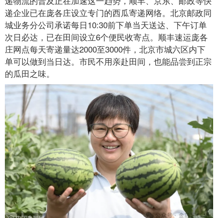
递物流的普及正在加速这一趋势，顺丰、京东、邮政等快
递企业已在庞各庄设立专门的西瓜寄递网络。北京邮政同
城业务分公司承诺每日10:30前下单当天送达、下午订单
次日必达，已在田间设立6个便民收寄点。顺丰速运庞各
庄网点每天寄递量达2000至3000件，北京市城六区内下
单可以做到当日达。市民不用亲赴田间，也能品尝到正宗
的瓜田之味。