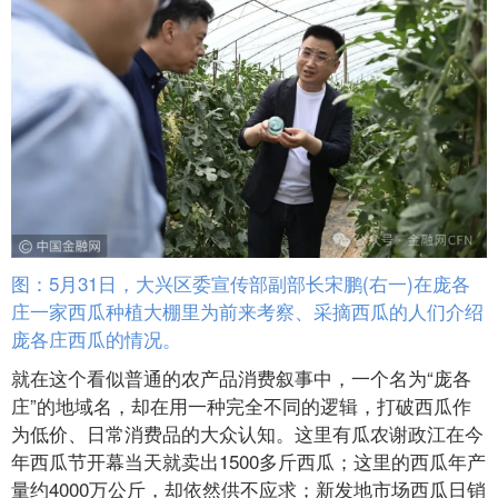
图：5月31日，大兴区委宣传部副部长宋鹏(右一)在庞各
庄一家西瓜种植大棚里为前来考察、采摘西瓜的人们介绍
庞各庄西瓜的情况。
就在这个看似普通的农产品消费叙事中，一个名为“庞各
庄”的地域名，却在用一种完全不同的逻辑，打破西瓜作
为低价、日常消费品的大众认知。这里有瓜农谢政江在今
年西瓜节开幕当天就卖出1500多斤西瓜；这里的西瓜年产
量约4000万公斤，却依然供不应求；新发地市场西瓜日销