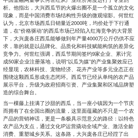
析。他指出，大兴西瓜节的火爆出圈不是一个孤立的文化
现象，而是中国消费市场结构性升级的微观缩影。何世红
认为，北京市场西瓜日销量近2000吨，均价处于下行通
道，在“价格驱动”的西瓜市场已经陷入红海竞争的大背景
下，大兴庞各庄西瓜能够做到年产量4000万公斤仍供不应
求，靠的就是以品牌化、品质化和科技赋能构筑的差异化
竞争力。何世红强调，西瓜节期间签约9家企业、累计完
成50家企业注册落地，说明“以瓜为媒”的产业集聚效应已
经显现，农林科技、宠物经济、花卉产业等多元业态正在
围绕这颗西瓜形成生态闭环。西瓜节已经从单纯的农产品
展示平台，升级为政府招商引资、产业集聚和区域品牌塑
造的综合舞台。
当一棵藤上挂满了沙甜的西瓜，当一座小镇因为一个节庆
而拥有了在全国出圈的流量，这里面蕴藏的不只是一个农
产品的营销神话，更是一条极具示范意义的路径：以特色
农产品为支点，通过文化IP运营撬动全域产业、激活全龄
消费、重塑城乡关系。这条路，大兴庞各庄已经蹚了出