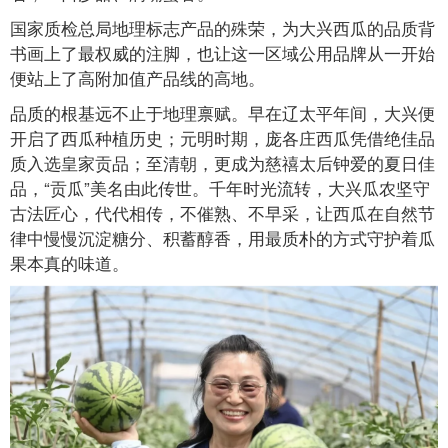
国家质检总局地理标志产品的殊荣，为大兴西瓜的品质背
书画上了最权威的注脚，也让这一区域公用品牌从一开始
便站上了高附加值产品线的高地。
品质的根基远不止于地理禀赋。早在辽太平年间，大兴便
开启了西瓜种植历史；元明时期，庞各庄西瓜凭借绝佳品
质入选皇家贡品；至清朝，更成为慈禧太后钟爱的夏日佳
品，“贡瓜”美名由此传世。千年时光流转，大兴瓜农坚守
古法匠心，代代相传，不催熟、不早采，让西瓜在自然节
律中慢慢沉淀糖分、积蓄醇香，用最质朴的方式守护着瓜
果本真的味道。