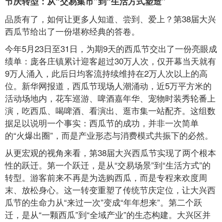
节庆转型：从“交易集市”到“生活方式塑造”
品质有了，如何让更多人知道、尝到、爱上？第38届大兴
西瓜节给出了一份堪称经典的答卷。
今年5月23日至31日，为期9天的西瓜节交出了一份亮眼成
绩单：庞各庄镇累计迎客超过30万人次，仅开幕当天就有
9万人涌入，此后日均客流持续维持在2万人次以上的高
位。新华网报道，西瓜节现场人潮涌动，近5万平方米的
活动场地内，花车巡游、啤酒嘉年华、宠物时装秀轮番上
演，吃西瓜、喝啤酒、看演出、逛市集一站配齐。这组数
据足以说明一个事实：西瓜节的成功，并非一次简单
的“火爆出圈”，而是产业形态与消费模式共振下的必然。
从更宏观的视角来看，第38届大兴西瓜节实现了两个根本
性的跃迁。第一个跃迁，是从“交易场景”到“生活方式”的
转型。游客前来不再是为选购西瓜，而是专程来欢度周
末、放松身心。这一转变重塑了传统节庆定位，让大兴西
瓜节的生命力从“来过一次”变成“年年想来”。第二个跃
迁，是从“一颗西瓜”到“全域产业”的生态构建。大兴区并