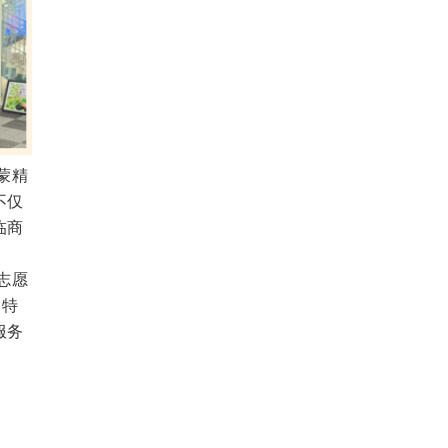
蒙精
不仅
临商
志愿
务特
服务