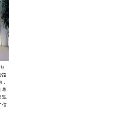
知短
套路
融，
引导
良观
了信
。