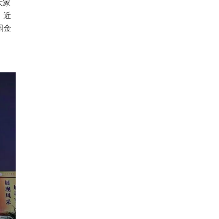
大家
，近
园金