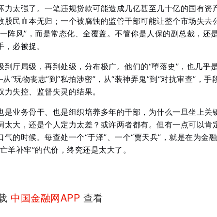
坏力太强了。一笔违规贷款可能造成几亿甚至几十亿的国有资
数股民血本无归；一个被腐蚀的监管干部可能让整个市场失去
“一阵风”，而是常态化、全覆盖。不管你是人保的副总裁，还
手，必被捉。
级到厅局级，再到处级，分布极广。他们的“堕落史”，也几乎
从“玩物丧志”到“私拍涉密”，从“装神弄鬼”到“对抗审查”，手
权力失控、监督失灵的结果。
也是业务骨干、也是组织培养多年的干部，为什么一旦坐上关
洞太大，还是个人定力太差？或许两者都有。但有一点可以肯
气的时候。每查处一个“于泽”、一个“贾天兵”，就是在为金
“亡羊补牢”的代价，终究还是太大了。
下载
中国金融网APP
查看