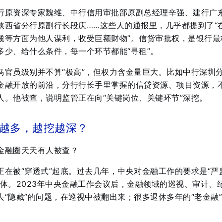
行原资深专家魏维、中行信用审批部原副总经理辛强、建行广
陕西省分行原副行长段庆……这些人的通报里，几乎都提到了“
揽等方面为他人谋利，收受巨额财物”。信贷审批权，是银行最
多少、给什么条件，每一个环节都能“寻租”。
马官员级别并不算“极高”，但权力含金量巨大。比如中行深圳
金融开放的前沿，分行行长手里掌握的信贷资源、项目资源，
人。他被查，说明监管正在向“关键岗位、关键环节”深挖。
越多，越挖越深？
金融圈天天有人被查？
正在被“穿透式”起底。过去几年，中央对金融工作的要求是“严
体。2023年中央金融工作会议后，金融领域的巡视、审计、
“隐藏”的问题，在巡视中被翻出来；很多退休多年的“老金融