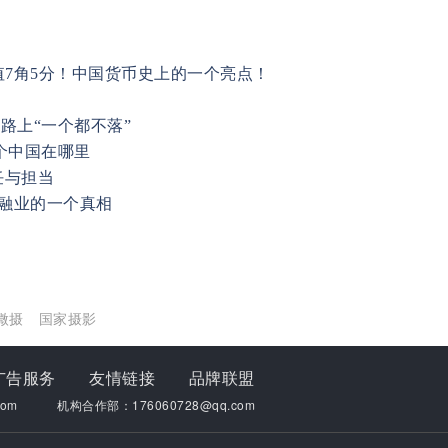
值7角5分！中国货币史上的一个亮点！
贫路上“一个都不落”
个中国在哪里
任与担当
金融业的一个真相
微摄
国家摄影
广告服务
友情链接
品牌联盟
om
机构合作部：176060728@qq.com