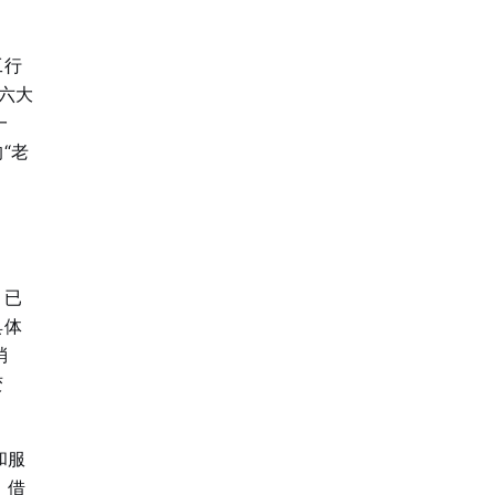
工行
六大
一
“老
，已
具体
消
变
和服
，借