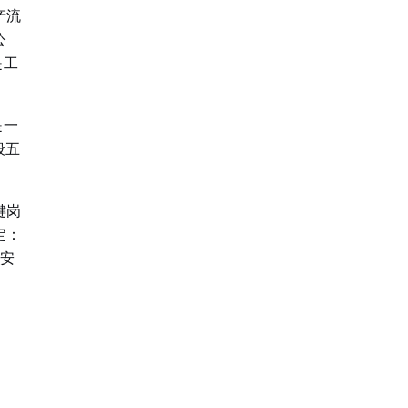
产流
公
是工
是一
段五
键岗
定：
融安