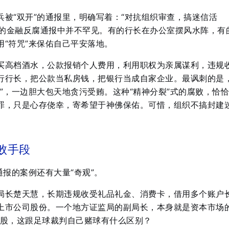
被“双开”的通报里，明确写着：“对抗组织审查，搞迷信活
年来的金融反腐通报中并不罕见。有的行长在办公室摆风水阵，有
“符咒”来保佑自己平安落地。
买高档酒水，公款报销个人费用，利用职权为亲属谋利，违规
行行长，把公款当私房钱，把银行当成自家企业。最讽刺的是
”，一边胆大包天地贪污受贿。这种“精神分裂”式的腐败，恰
罪，只是心存侥幸，寄希望于神佛保佑。可惜，组织不搞封建
败手段
通报的案例还有大量“奇观”。
局长楚天慧，长期违规收受礼品礼金、消费卡，借用多个账户
上市公司股份。一个地方证监局的副局长，本身就是资本市场的
持股，这跟足球裁判自己赌球有什么区别？