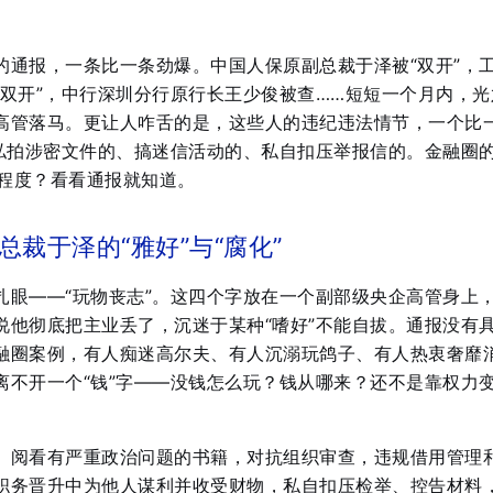
的通报，一条比一条劲爆。中国人保原副总裁于泽被“双开”，
“双开”，中行深圳分行原行长王少俊被查……短短一个月内，光
高管落马。更让人咋舌的是，这些人的违纪违法情节，一个比
、私拍涉密文件的、搞迷信活动的、私自扣压举报信的。金融圈的
么程度？看看通报就知道。
裁于泽的“雅好”与“腐化”
扎眼——“玩物丧志”。这四个字放在一个副部级央企高管身上
说他彻底把主业丢了，沉迷于某种“嗜好”不能自拔。通报没有
融圈案例，有人痴迷高尔夫、有人沉溺玩鸽子、有人热衷奢靡
离不开一个“钱”字——没钱怎么玩？钱从哪来？还不是靠权力
、阅看有严重政治问题的书籍，对抗组织审查，违规借用管理
职务晋升中为他人谋利并收受财物，私自扣压检举、控告材料