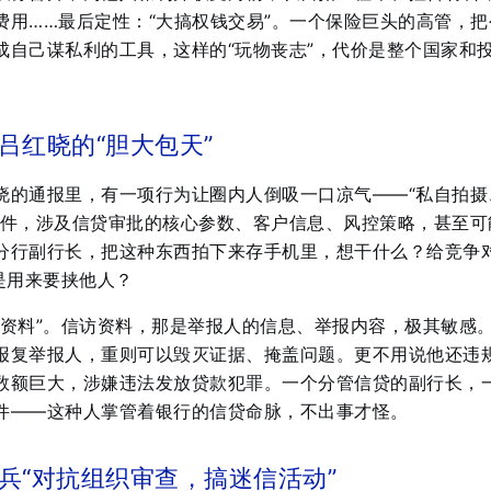
费用……最后定性：“大搞权钱交易”。一个保险巨头的高管，把
成自己谋私利的工具，这样的“玩物丧志”，代价是整个国家和
吕红晓的“胆大包天”
晓的通报里，有一项行为让圈内人倒吸一口凉气——“私自拍摄
文件，涉及信贷审批的核心参数、客户信息、风控策略，甚至可
分行副行长，把这种东西拍下来存手机里，想干什么？给竞争
是用来要挟他人？
访资料”。信访资料，那是举报人的信息、举报内容，极其敏感
报复举报人，重则可以毁灭证据、掩盖问题。更不用说他还违
数额巨大，涉嫌违法发放贷款犯罪。一个分管信贷的副行长，
件——这种人掌管着银行的信贷命脉，不出事才怪。
兵“对抗组织审查，搞迷信活动”