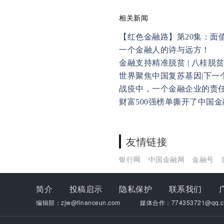
相关新闻
【红色金融路】第20集：面
一个金融人的诗与远方！
金融支持精准脱贫 | 八桂脱
世界聚焦中国复苏基因|下一
战疫中，一个金融企业的责
财富500强榜单撕开了中国
友情链接
银行网
中国金融网
金融号
简介
投稿启示
隐私保护
联系我们
编辑部：zjw@financeun.com
媒体合作：774353721@qq.c