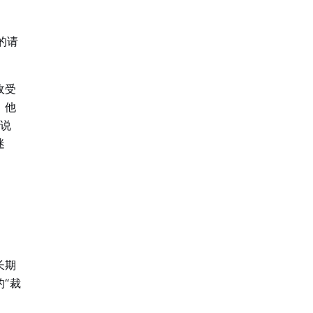
的请
收受
，他
恰说
迷
长期
“裁