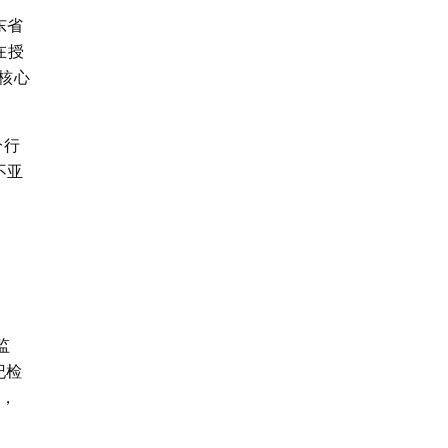
东省
在授
核心
分行
不亚
监
纪检
”，