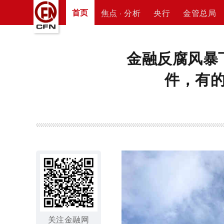
首页
焦点 · 分析
央行
金管总局
金融反腐风暴
件，有的
关注金融网