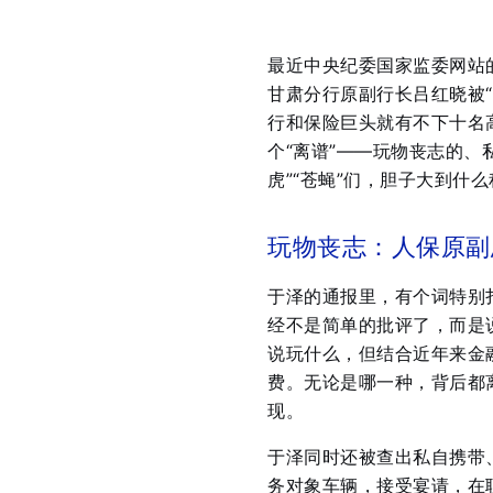
最近中央纪委国家监委网站
甘肃分行原副行长吕红晓被
行和保险巨头就有不下十名
个“离谱”——玩物丧志的
虎”“苍蝇”们，胆子大到什
玩物丧志：人保原副总
于泽的通报里，有个词特别
经不是简单的批评了，而是
说玩什么，但结合近年来金
费。无论是哪一种，背后都
现。
于泽同时还被查出私自携带
务对象车辆，接受宴请，在