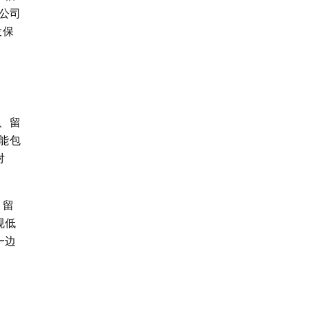
公司
投保
、留
能包
对
。留
规低
一边