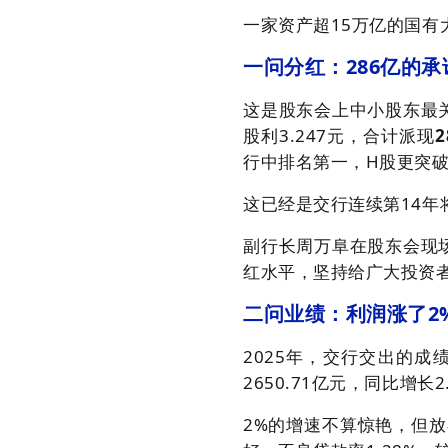
一家资产超15万亿的国有
一问分红：286亿的
这是股东会上中小股东最关
股利3.247元，合计派现
2
行中排名第一，H股更突破
这已经是交行连续第14年
副行长周万阜在股东会现场
红水平，坚持给广大投资
二问业绩：利润涨了2
2025年，交行交出的成绩
2650.71亿元，同比增长
2%的增速不算惊艳，但