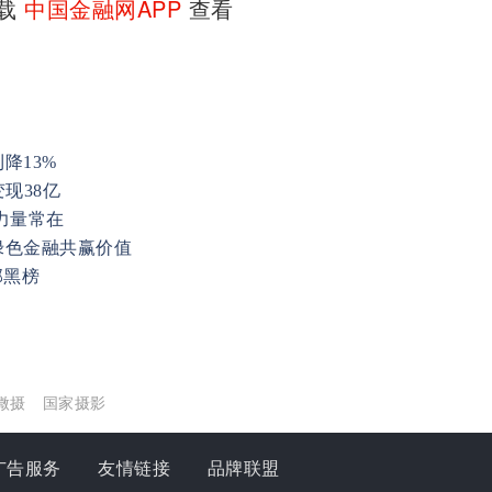
下载
中国金融网APP
查看
降13%
现38亿
力量常在
绿色金融共赢价值
部黑榜
微摄
国家摄影
广告服务
友情链接
品牌联盟