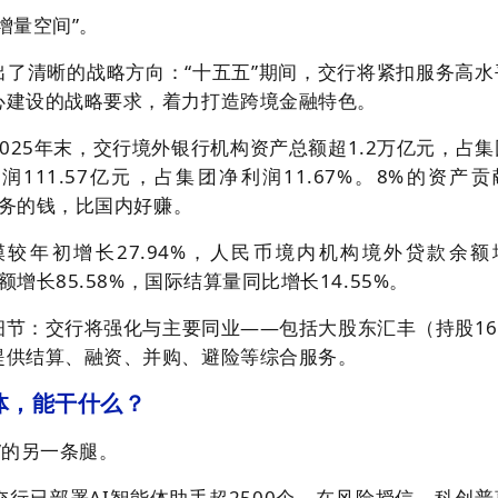
增量空间”。
出了清晰的战略方向：“十五五”期间，交行将紧扣服务高水
心建设的战略要求，着力打造跨境金融特色
。
025年末，交行境外银行机构资产总额超1.2万亿元，占集
润111.57亿元，占集团净利润11.67%
。8%的资产贡
业务的钱，比国内好赚。
模较年初增长27.94%，人民币境内机构境外贷款余额
额增长85.58%，国际结算量同比增长14.55%
。
细节：交行将强化与主要同业——包括大股东汇丰（持股16
提供结算、融资、并购、避险等综合服务。
能体，能干什么？
”的另一条腿。
行已部署AI智能体助手超2500个，在风险授信、科创普