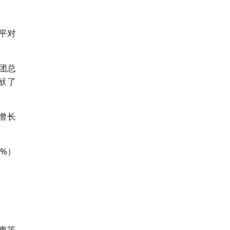
平对
团总
献了
增长
%）
惠等