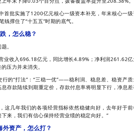
较上年末下降0.03个百分点，拨备覆盖率提升至208.38%
。
行中首批实施了1200亿元核心一级资本补充，年末核心一级
这笔钱撑住了“十五五”时期的底气。
在跌，怎么稳？
问题。
业收入696.18亿元，同比增长4.89%；净利润261.62
差的压力并未消失。
行的“打法”：“三稳一优”——稳利润、稳息差、稳资产质
高息存款陆续到期重定价，存款付息率将明显下行，净息差
下，这几年我们的各项经营指标依然稳健向好，去年好于前
接下来，我们有信心保持经营业绩的稳定向好。”
亿海外资产，怎么打？