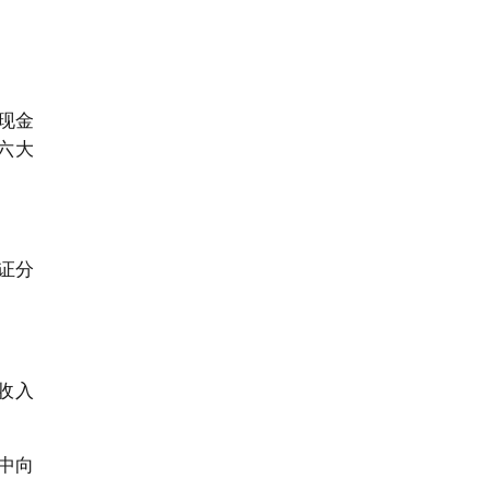
现金
在六大
证分
业收入
中向