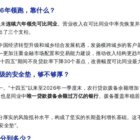
6年领跑，靠什么？
以来
连续六年领先可比同业
。营业收入在可比同业中率先恢复并
出了三个支柱
。
中国经济转型升级和城乡结合发展机遇，发扬横跨城乡的客户
—更加注重金融市场配置和交易能力建设，推动收入结构更趋
“十四五”期间不良贷款率下降30个基点，改善幅度可比同业最
亿级的安全垫，够不够厚？
。“十四五”以来至2026年一季度末，农行贷款拨备余额增加
，也是同业中
唯一贷款拨备余额过万亿的银行
。拨备覆盖率稳居
分厚实的风险抵补水平，构成了坚实的长期盈利增长基础。这
安全垫”。
分到多少？