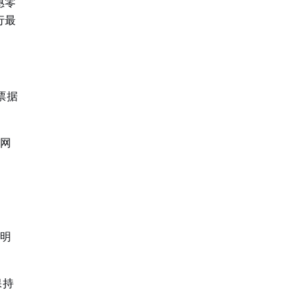
惠零
行最
票据
点网
很明
保持