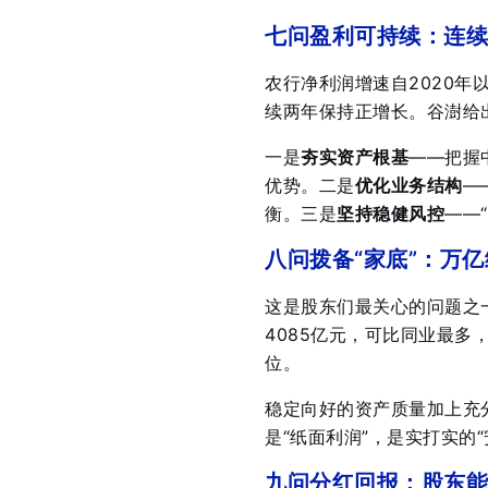
七问盈利可持续：连续
农行净利润增速自2020年
续两年保持正增长
。谷澍给
一是
夯实资产根基
——把握
优势。二是
优化业务结构
—
衡
。三是
坚持稳健风控
——
八问拨备“家底”：万
这是股东们最关心的问题之一
4085亿元，可比同业最多
位
。
稳定向好的资产质量加上充
是“纸面利润”，是实打实的“
九问分红回报：股东能