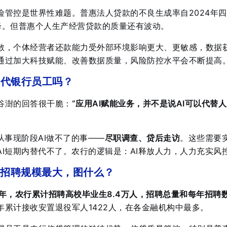
险管控是世界性难题
。普惠法人贷款的不良生成率自2024年
降
。但普惠个人生产经营贷款的质量还有波动。
散，个体经营者还款能力受外部环境影响更大、更敏感，数据
通过加大科技赋能、改善数据质量，风险防控水平会不断提高
取代银行员工吗？
谷澍的回答很干脆：
“应用AI赋能业务，并不是说AI可以代替
”
从事现阶段AI做不了的事——
尽职调查、贷后走访
。这些需要
I短期内替代不了
。农行的逻辑是：AI释放人力，人力充实风
招聘规模最大，图什么？
25年，农行累计招聘高校毕业生8.4万人，招聘总量和每年招聘
年累计接收安置退役军人1422人，在各金融机构中最多
。