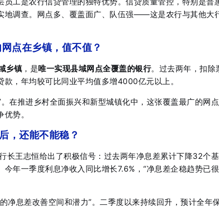
层员工是农行信贷管理的独特优势
。信贷质量管控，特别是普
实地调查
。网点多、覆盖面广、队伍强——这是农行与其他大
的网点在乡镇，值不值？
域乡镇
，是
唯一实现县域网点全覆盖的银行
。过去两年，扣除
贷款，年均较可比同业平均值多增4000亿元以上
。
河”。在推进乡村全面振兴和新型城镇化中，这张覆盖最广的网
争优势。
之后，还能不能稳？
行长王志恒给出了积极信号：过去两年净息差累计下降32个基
。今年一季度利息净收入同比增长7.6%
，“净息差企稳趋势已
的净息差改善空间和潜力”
。二季度以来持续回升，预计全年