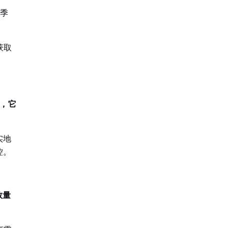
四季
获取
。
人，它
实地
控。
数量