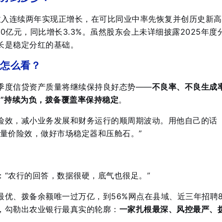
业收入连续两年实现正增长，在可比同业中率先恢复并创历史新高
20亿元，同比增长3.3%
。虽然股东会上未详细披露2025年度
长是稳定分红的基础。
怎么看？
季度信贷资产质量将继续保持良好态势——
不良率、不良生成
差”持续为负，拨备覆盖率保持稳定
。
险效，减小业务发展和财务运行的顺周期波动
。用他自己的话
筹量价险效，做好市场稳定器和压舱石。”
：“农行的回答，数据很硬，底气也很足。”
优、拨备余额唯一过万亿，到56%网点在县域、近三年招聘8
，勾勒出农业银行最真实的轮廓：
一家扎根最深、风控最严、