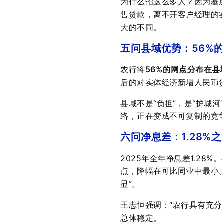
为什么招这么多人？因为基
售贷款，离不开客户经理的
大的不同。
五问县域优势：56%
农行将
56%的网点分布在县
后的对实体经济新增人民币
县域不是“负担”，是“护城
络，正在变成不可复制的竞
六问净息差：1.28%
2025年全年净息差1.28%
。
点，降幅在可比同业中最小
显”
。
王志恒强调：“农行具有充分
总体稳定
。