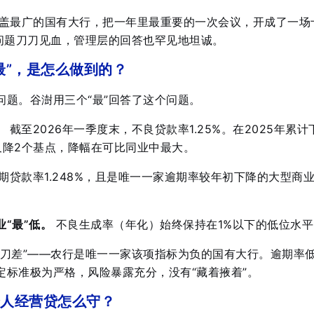
覆盖最广的国有大行，把一年里最重要的一次会议，开成了一场
的问题刀刀见血，管理层的回答也罕见地坦诚。
最”，是怎么做到的？
问题。谷澍用三个“最”回答了这个问题
。
。
截至2026年一季度末，不良贷款率1.25%
。在2025年累计
又降2个基点，降幅在可比同业中最大
。
期贷款率1.248%，且是唯一一家逾期率较年初下降的大型商
“最”低。
不良生成率（年化）始终保持在1%以下的低位水平
剪刀差”——农行是唯一一家该项指标为负的国有大行
。逾期率
定标准极为严格，风险暴露充分，没有“藏着掖着”。
人经营贷怎么守？