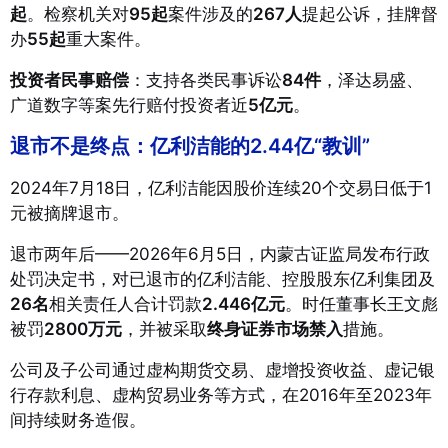
起
。检察机关对
95起
案件涉及的
267人
提起公诉，挂牌督
办
55起
重大案件
。
投资者民事赔偿
：支持各类民事诉讼
84件
，泽达易盛、
广道数字等案先行赔付投资者近
5亿元
。
退市不是终点：亿利洁能的2.44亿“教训”
2024年7月18日，亿利洁能因股价连续20个交易日低于1
元被摘牌退市
。
退市两年后——2026年6月5日，内蒙古证监局发布行政
处罚决定书，对已退市的亿利洁能、控股股东亿利集团及
26名
相关责任人合计罚款
2.446亿元
。时任董事长王文彪
被罚
2800万元
，并被采取
终身证券市场禁入
措施
。
公司及子公司通过虚构期货交易、虚增投资收益、虚记银
行存款利息、虚构贸易业务等方式，在2016年至2023年
间持续财务造假
。