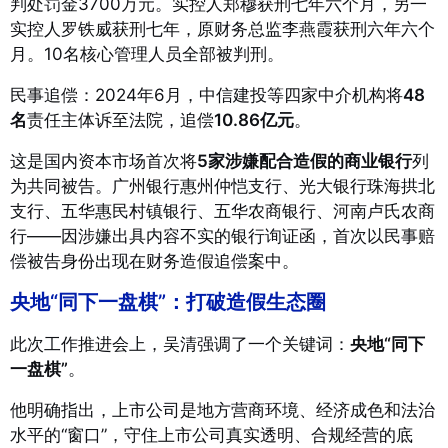
判处罚金3700万元。实控人郑穆获刑七年六个月，另一
实控人罗铁威获刑七年，原财务总监李燕霞获刑六年六个
月。10名核心管理人员全部被判刑。
民事追偿：2024年6月，中信建投等四家中介机构将
48
名
责任主体诉至法院，追偿
10.86亿元
。
这是国内资本市场首次将
5家涉嫌配合造假的商业银行
列
为共同被告
。广州银行惠州仲恺支行、光大银行珠海拱北
支行、五华惠民村镇银行、五华农商银行、河南卢氏农商
行——因涉嫌出具内容不实的银行询证函，首次以民事赔
偿被告身份出现在财务造假追偿案中
。
央地“同下一盘棋”：打破造假生态圈
此次工作推进会上，吴清强调了一个关键词：
央地“同下
一盘棋”
。
他明确指出，上市公司是地方营商环境、经济成色和法治
水平的“窗口”，守住上市公司真实透明、合规经营的底