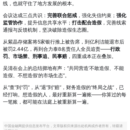
线，也就守住了地方发展的根本
。
会议达成三点共识：
完善联合惩戒
，强化失信约束
；
强化
监管协作
，提升信息共享水平
；
打击配合造假
，完善线索
通报与反馈机制，坚决破除造假生态圈
。
从紫晶存储案将5家银行推上被告席，到亿利洁能退市后
被罚2.44亿，再到合力泰8名责任人全员追责——
行政
罚、市场禁、刑事追、民事赔
，四重成本正在叠加。
吴清在会上的总结掷地有声：“共同营造‘不敢造假、不能
造假、不想造假’的市场生态”
。
从“查”到“罚”，从“退”到“赔”，财务造假的“终局之战”，已
经打响。想造假的人，最好重新算一遍账——你算过的每
一笔账，都可能在法庭上被重新算一遍。
中国金融网提供信息发布平台，文章版权归来源出处机构或作者所有，转载请