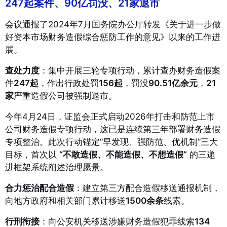
247起案件、90亿罚没、21家退市
会议通报了2024年7月国务院办公厅转发《关于进一步做
好资本市场财务造假综合惩防工作的意见》以来的工作进
展
。
查处力度
：集中开展三轮专项行动，累计查办财务造假案
件
247起
，作出行政处罚
156起
，罚没
90.51亿余元
，
21
家
严重造假公司被强制退市
。
今年4月24日，证监会正式启动2026年打击和防范上市
公司财务造假专项行动，这已是连续第三年部署财务造假
专项整治
。此次行动锚定“早发现、强防范、优机制”三大
目标，首次以
“不敢造假、不能造假、不想造假”
的三递
进框架系统阐述治理愿景
。
合力惩治配合造假
：建立第三方配合造假移送通报机制，
向地方政府和相关部门累计移送
1500余条
线索
。
行刑衔接
：向公安机关移送涉嫌财务造假犯罪线索
134