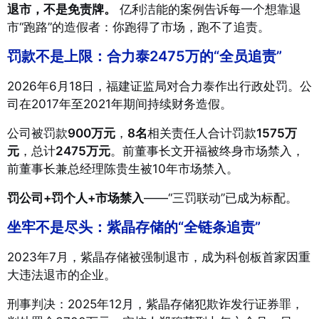
退市，不是免责牌。
亿利洁能的案例告诉每一个想靠退
市“跑路”的造假者：你跑得了市场，跑不了追责。
罚款不是上限：合力泰2475万的“全员追责”
2026年6月18日，福建证监局对合力泰作出行政处罚
。公
司在2017年至2021年期间持续财务造假
。
公司被罚款
900万元
，
8名
相关责任人合计罚款
1575万
元
，总计
2475万元
。前董事长文开福被终身市场禁入，
前董事长兼总经理陈贵生被10年市场禁入
。
罚公司+罚个人+市场禁入
——“三罚联动”已成为标配。
坐牢不是尽头：紫晶存储的“全链条追责”
2023年7月，紫晶存储被强制退市，成为科创板首家因重
大违法退市的企业
。
刑事判决：2025年12月，紫晶存储犯欺诈发行证券罪，