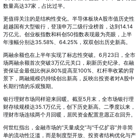
数量高达37家，占比过半。
更值得关注的是结构性变化。半导体板块A股市值历史性
超越国有大型银行，登顶申万二级行业榜首，达到14.14
万亿元
。创业板指数和科创50指数表现最为亮眼，上半
年涨幅分别达35.58%、64.25%，双双创出历史新高。
两融余额也在上半年实现了标志性突破。6月23日，全市
场两融余额首次突破3万亿元关口，刷新历史纪录
。在融
资保证金最低比例从80%提高至100%、杠杆率收紧的背
景下，两融规模仍持续创出新高，反映出投资者对A股中
长期行情的乐观预期。
银行理财市场同样迎来回暖。截至5月末，全市场银行理
财存续规模达35.1万亿元，创下历史新高
。二季度以来，
理财市场连续两个月回暖，居民资金配置意愿正在回升。
何世红指出，金融市场的“天量成交”与“千亿扩容”并非简
单的流动性泛滥，而是制度型开放、投资者结构优化与产