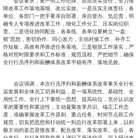
会议要求，要严明工作纪律、层层压实责任，全力保
障改革工作落地落细、改出实效。一是压实主体责任，各
单位、各部门一把手要亲自部署、亲自督办、负总责，明
确专人专项推进改革工作，细化工作分工、压实岗位职
责。二是强化协同配合，各条线、各单位要树立“一盘
棋”思想，密切协作、同心发力，主动对接工作、补齐工
作短板，高效有序推进任务落地。三是狠抓工作落实，严
格对照时限要求和工作标准，规范流程、严把细节，确保
全行行员序列和薪酬体系改革平稳有序、落地见效。
会议强调，本次行员序列和薪酬体系改革事关全行长
远发展和全体员工切身利益，是一项系统性、基础性、全
局性工作。全行上下要统一思想、提高站位，充分认识改
革的重要性和紧迫性，主动凝聚改革共识、端正工作态
度，准确掌握改革工作原则、重点任务、时间节点和工作
规范，切实把思想和行动统一到总行改革部署上来，以积
极主动的姿态迎接改革、配合改革、落实改革。会后，各
分支行、总行各部室负责人进行了座谈交流，深入研讨改