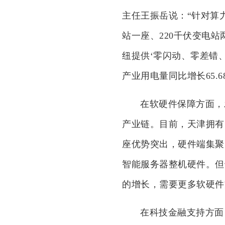
主任王振岳说：“针对算
站一座、220千伏变电
纽提供‘零闪动、零差错、
产业用电量同比增长65.6
在软硬件保障方面，
产业链。目前，天津拥有
座优势突出，硬件端集聚
智能服务器整机硬件。但
的增长，需要更多软硬件
在科技金融支持方面