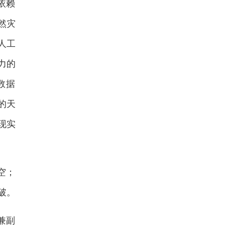
依赖
然灾
人工
力的
数据
的天
现实
空；
破。
兼副