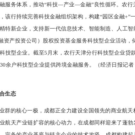
融服务体系，推动“科技—产业—金融”良性循环。农行
，该行持续完善科技金融组织架构，构建“园区金融+”
精特新企业，支持新一代信息技术、智能制造、人工智
金融资产投资公司）股权投资基金服务科技型企业活动，
质科技型企业。截至5月末，农行天津分行科技型企业贷
330余户科技型企业提供跨境金融服务。（经济日报记者
合生态
业群的核心一极，成都正全力建设全国领先的商业航天
业航天产业链扩容的核心动力，在成都同样迎来了蓬勃
、完备的产业基底与链主企业的技术攻坚，成都构建起