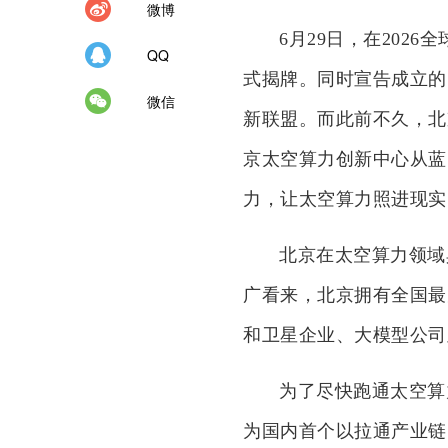
微博
6月29日，在202
QQ
式揭牌。同时宣告成立的
微信
新联盟。而此前不久，北
京太空算力创新中心从蓝
力，让太空算力照进现实
北京在太空算力领域
广看来，北京拥有全国最
和卫星企业、大模型公司
为了尽快跑通太空算
为国内首个以拉通产业链