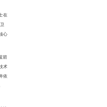
士在
、卫
核心
蓝箭
技术
并依
架