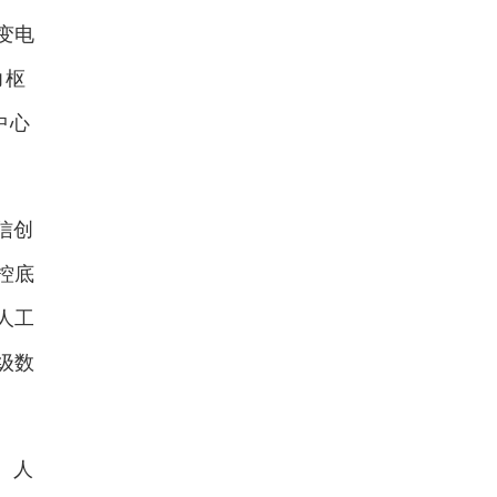
变电
力枢
中心
信创
控底
人工
级数
、人