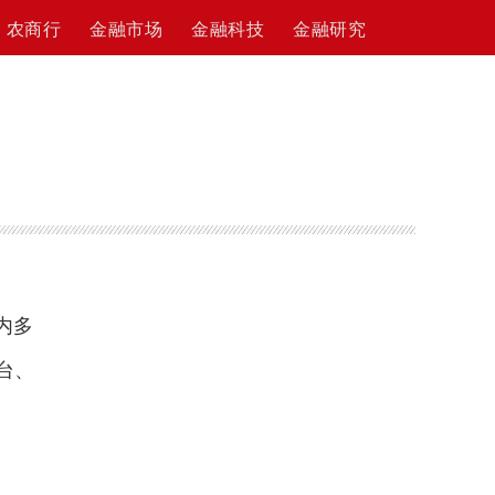
农商行
金融市场
金融科技
金融研究
内多
台、