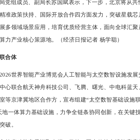
局党组成员、副局长苏国斌表示，下一步，北京将从共
精准政策扶持、国际开放合作四方面发力，突破星载芯
展多领域场景应用，培育优质经营主体，面向全球汇聚
算力产业核心策源地。（经济日报记者 杨学聪）
联合体
2026世界智能产业博览会人工智能与太空数智设施发展
中心联合航天神舟科技公司、飞腾、曙光、中电科蓝天
室等京津冀地区合作方，宣布组建“太空数智基础设施
天地一体算力基础设施，力争全链条协同创新，在关键
突破。