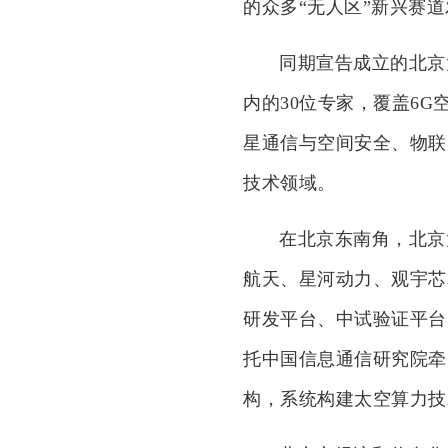
的众多“无人区”新兴赛
同期宣告成立的北京
内的30位专家，覆盖6
星通信与空间安全、物联
技术领域。
在北京东南角，北京
航天、星河动力、观宇芯
研发平台、中试验证平台
托中国信息通信研究院牵
构，系统构建太空算力技