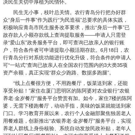
决民生关切中厚植为民情怀。
民生无小事，枝叶总关情。农行青岛分行把办好群
众“身后一件事”作为践行“为民造福”总要求的具体实践，
积极响应青岛市民生服务改革要求，推出“身后一件事”已
故存款人小额存款线上查询提取服务——申请人只需登
录“爱山东”政务服务平台，即可查询已故亲人的银行账
户，符合条件者可申请提取小额活期存款。6月18日，农
行青岛分行对系统功能进行优化升级，符合条件的申请人
可“一站式”查询已故亲人在全国农行范围内的3大类35项
资产余额，真正实现“群众少跑路、数据多跑腿”。
“线上点餐很方便，不用跑餐厅，饭菜送到家，还能
享受补贴！”家住在厦门思明区的陈阿婆对农业银行“农银
养老·金岁餐厅”服务平台赞赏有加。如今，家住7楼的陈阿
婆，无需下楼跑餐厅，动动手指，美味的饭菜就能送到家
门口。学习教育开展以来，农行个人金融部聚焦独居老人
用餐难题，创新推出“农银养老·金岁餐厅”服务平台，实现
养老人群线上身份核验、系统自动发放民政补贴，老年人