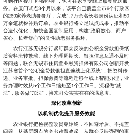
可到社区餐厅“即餐即补”，也可在家享受线上点餐配送服
务。在厦门试点3个月以来，该平台已覆盖全市6个行政区
的260家养老助餐餐厅，完成1.7万余名长者身份认证和50
万余笔就餐补贴订单。农业银行将立足试点成果，推动平
台迭代优化，加快全国复制应用，构建“政府放心、商户
省心、长者舒心”的良性助老服务循环。
农行江苏无锡分行紧盯群众反映的公积金贷款担保纸
质资料流转繁琐、线下办理周期长、银担信息互通不及时
等问题，联合无锡市住房置业融资担保有限公司创新开发
江苏省首个“公积金贷款银担直连线上化系统”，把资料传
递、业务审批、担保缴费等流程迁移至线上智能办理，业
务办理时效从5个工作日缩短至1个工作日。流程做“减
法”，服务做“加法”，换来群众实实在在的满意度。
深化改革创新
以机制优化提升服务效能
农业银行把检视整改贯穿始终，不回避矛盾、不掩盖
问题，从基层网点的突出难题改起，从群众反映强烈的事