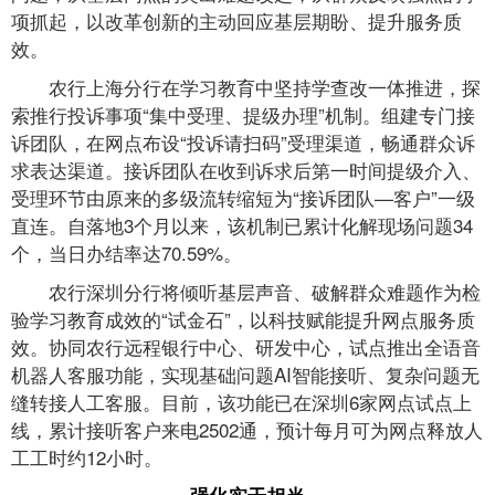
项抓起，以改革创新的主动回应基层期盼、提升服务质
效。
农行上海分行在学习教育中坚持学查改一体推进，探
索推行投诉事项“集中受理、提级办理”机制。组建专门接
诉团队，在网点布设“投诉请扫码”受理渠道，畅通群众诉
求表达渠道。接诉团队在收到诉求后第一时间提级介入、
受理环节由原来的多级流转缩短为“接诉团队—客户”一级
直连。自落地3个月以来，该机制已累计化解现场问题34
个，当日办结率达70.59%。
农行深圳分行将倾听基层声音、破解群众难题作为检
验学习教育成效的“试金石”，以科技赋能提升网点服务质
效。协同农行远程银行中心、研发中心，试点推出全语音
机器人客服功能，实现基础问题AI智能接听、复杂问题无
缝转接人工客服。目前，该功能已在深圳6家网点试点上
线，累计接听客户来电2502通，预计每月可为网点释放人
工工时约12小时。