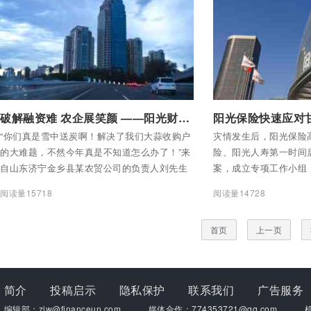
委书记、董事长王廷科
副书记、总裁赵鹏主持
副总裁于泽传达中央农
党委班子成员出席会议
付费后查看全部内容
付费后查看全部内容
破解融资难 农企展笑颜 ——阳光财险中小企业贷款履约保证保险助力乡村振兴
“你们真是雪中送炭啊！解决了我们大蒜收购户
灾情发生后，阳光保险
的大难题，不然今年真是不知道怎么办了！”来
险、阳光人寿第一时间
自山东济宁金乡县某农贸公司的负责人刘先生
案，成立专项工作小组
近日紧锁的眉头总算得以舒展，连声点头道
对，开通绿色通道，组
阅读量15718
阅读量14728
谢,“不光我们的难题解决了，更重要的是我们有
展开理赔服务工作。
资金收购大蒜后，种植大蒜的蒜农心里就踏实
首页
上一页
了，一年的忙碌有着落了，就真的是丰产丰收
了，我还要代表他们感谢你们”。
简介
投稿启示
隐私保护
联系我们
广告服务
编辑部：zjw@financeun.com
媒体合作：774353721@qq.com
机