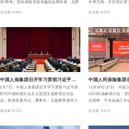
强”榜单。阳光保险凭借卓越的品牌价值、品牌
长周乃翔，并共同出席
影响力，在上市满首个财报年后，进入榜单，
署仪式。
阅读量15884
阅读量16435
内地共有7家保险公司上榜。
付费后查看全部内容
付费后查看全部内容
中国人保集团召开学习贯彻习近平新时代中国特色社会主义思想主题教育总结会议
2月7日，中国人保集团召开学习贯彻习近平新
12月26日-27日，中
时代中国特色社会主义思想主题教育总结会
2023年战略研讨会，
议。集团党委书记、董事长、主题教育领导小
议精神、中央金融工作
组组长王廷科作总结部署讲话，总结中国人保
作会议精神，评估集团
阅读量16752
阅读量19416
主题教育的成效和做法，并就巩固拓展主题教
析研判战略环境变化，
育成果作出工作部署。
越战略的总体思路，明
学规划，务实推动卓越