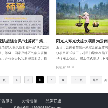
系，强化合规经营，坚定推动行业
案》。
。
全部内容
付费后查看全部内容
阳光保险无惧超强台风“杜苏芮” 第一时间送去温暖
托“阳光天眼风险地图平台”动态监测
近日，云南省楚雄州武定县的五拃
径、等级、国家及地区气象灾害预
水项目正式竣工，村民们聚集在施
况，并根据台风预测登陆地点、最
举行竣工仪式。 竣工仪式现场，村
力等因子确定重点影响区域，结合
示，阳光人寿援建的两个光伏提水
3
阅读量18456
险评级筛选高风险保单，及时启
决了村民们的用水问题，还在月初
动”，合理调用人力、物资等资源，部
帮助灌溉了庄稼，为五拃甸解决了
6
一页
4
5
7
8
下一页
尾页
共
控行动工作。
行期间受到4个村组党员群众的极大
幸福感、获得感明显提升。
广告服务
友情链接
品牌联盟
om
机构合作部：176060728@qq.com