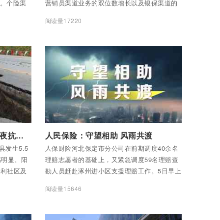
%。个险渠
营销员渠道业务的双位数增长以及银保渠道的
%。
强劲驱动，友邦人寿新业务价值同比增长
阅读量17220
14%。客户对长期财富管理产品的蓬勃需求驱
动了年化新保费实现53%的卓越成长，有效保
单的持续增长以及营运投资回报的增加助力税
后营运溢利增长7%，此外，总加权保费收入增
长18%，亮眼的开局表现为友邦人寿“新五
年”的跨越式发展奠定了扎实基础。
付费后查看全部内容
阳光保险德州养老中心奋战一夜抗震救灾
人民保险：守望相助 风雨共渡
县发生5.5
人保财险河北保定市分公司在前期调度40余名
感明显。阳
理赔志愿者的基础上，又紧急调度59名理赔查
胜利社区及
勘人员赶赴涿州进小区支援理赔工作。5日早上
心，距离此
7点，已连续3天早出晚归的理赔志愿者们又登
阅读量15646
发生后，养
上了赶往涿州的大巴。
员取得联
应急预