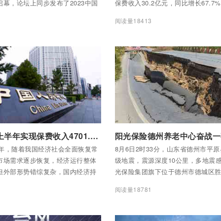
幕，论坛上同步发布了2023中国
保费收入30.2亿元，同比增长67.7
榜单、2023中国服务业企业500强榜
道人均产能2.6万元，同比增长63.0
1
阅读量18413
险集团凭借强劲综合实力连续13年
500强与中国服务业企业500强，
96名、第66名，较上年上升17位
全部内容
付费后查看全部内容
中国人寿上半年实现保费收入4701.15亿元
半年，随着我国经济社会全面恢复常
8月6日2时33分，山东省德州市平原
市场需求逐步恢复，经济运行整体
级地震，震源深度10公里，多地震
但外部形势错综复杂，国内经济持
光保险集团旗下位于德州市德城区
的基础仍不稳固。宏观经济稳中向
青龙桥社区的两处社区居家养老中
8
阅读量18781
险业呈现恢复发展态势，行业监管
次震中约35公里，震感剧烈。地震
险业规范发展、服务民生及实体经
老中心院长第一时间与项目值班人
注、影响深远的领域持续完善金融
系，组织全院全员启动《自然灾害