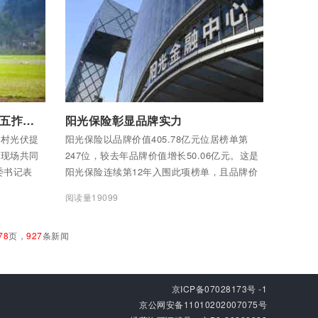
付费后查看全部内容
阳光人寿光伏提水项目为云南五拃甸村“解渴”
阳光保险彰显品牌实力
甸村光伏提
阳光保险以品牌价值405.78亿元位居榜单第
工现场共同
247位，较去年品牌价值增长50.06亿元。这是
委书记表
阳光保险连续第12年入围此项榜单，且品牌价
项目不仅解
值较2012年首次进入榜单时增长近10倍，年均
阅读量19099
干旱的时候
复合增长率达23%，彰显出强大的品牌实力。
大问题，试
78
页，
927
条新闻
认可，村民
京ICP备07028173号 -1
京公网安备11010202007075号