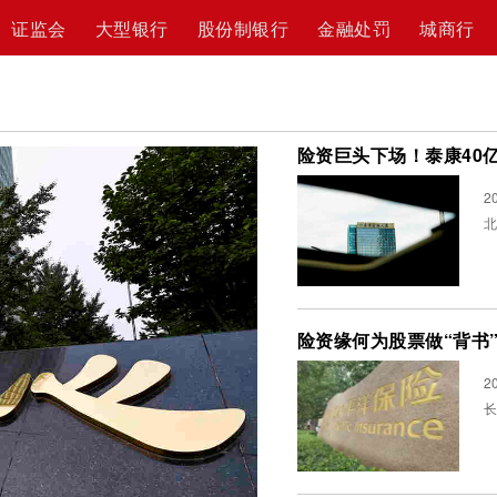
证监会
大型银行
股份制银行
金融处罚
城商行
险资巨头下场！泰康40
2
北
险资缘何为股票做“背书
2
长