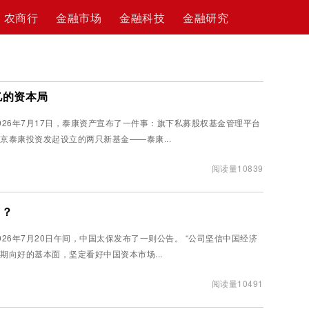
农商行
金融市场
金融科技
金融研究
亿的资本局
026年7月17日，泰康资产宣布了一件事：旗下私募股权基金管理平台
京泰康投资发起设立的两只新基金——泰康...
阅读量10839
”？
026年7月20日午间，中国太保发布了一则公告。 “公司坚信中国经济
期向好的基本面，坚定看好中国资本市场...
阅读量10491