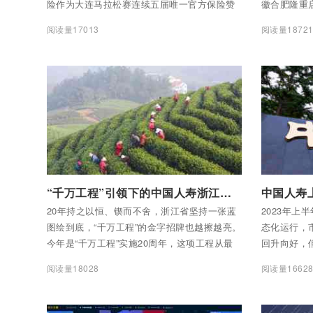
险作为大连马拉松赛连续五届唯一官方保险赞
徽合肥隆重启
助商，为参赛选手和工作人员提供全方位保险
企业500强
阅读量17013
阅读量1872
保障。让“大马”以昂扬的姿态，展现出这座城市
单。阳光保
的激情与活力。
荣膺中国企业
分别位列第1
与13位。
付费后查看全部内容
付费后查看
“千万工程”引领下的中国人寿浙江实践
20年持之以恒、锲而不舍，浙江省坚持一张蓝
2023年上
图绘到底，“千万工程”的金字招牌也越擦越亮。
态化运行，
今年是“千万工程”实施20周年，这项工程从最
回升向好，
初的“千村示范、万村整治”，向着“千村精品、
续恢复发展
阅读量18028
阅读量1662
万村美丽”深化提升，朝着“千村未来、万村共
好带动人身
富”迭代升级，进一步引领美丽乡村建设，为全
围绕促进保
球乡村可持续发展提供了“中国方案”。
济等社会关