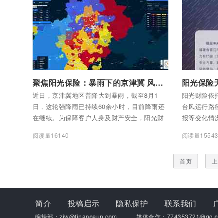
监管政策体
高质量发展
付费后查看全部内容
付费后查看
聚焦阳光保险：暴雨下的京津冀 风雨中的阳光人
近日，京津冀地区普降大到暴雨，截至8月1
阳光财险依
日，这轮强降雨已持续60余小时，目前降雨还
台风运行路
在继续。为保障客户人身及财产安全，阳光财
报等变化情
险京津冀地区积极协同、科学调度，最大限度
大风速、风
阅读量16140
阅读量1554
减少暴雨灾害对客户带来的生命财险损失，快
自然灾害风
速反应，奔赴一线，积极开展救灾及理赔服务
动“追风行
首页
上
工作。 截至8月1日14时，北京、天津、河北共
署预警与防
接到暴雨相关报案1070件，其中车险报案1017
件，非车险报案53件。
简介
投稿启示
隐私保护
联系我们
编辑部：zjw@financeun.com
媒体合作：774353721@qq.c