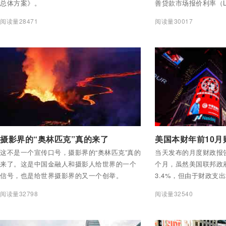
总体方案》。
善贷款市场报价利率（L
中，确保区域差别化住
阅读量28471
阅读量30017
保持个人住房贷款利率
贷双方合法权益，现就
贷款利率有关事宜公告
付费后查看全部内容
付费后查看全部内容
摄影界的“奥林匹克”真的来了
这不是一个宣传口号，摄影界的“奥林匹克”真的
当天发布的月度财政报告
来了。这是中国金融人和摄影人给世界的一个
个月，虽然美国联邦政
信号，也是给世界摄影界的又一个创举。
3.4%，但由于财政支
幅增加。排名靠前的三
阅读量32798
阅读量32540
保险、国防和联邦医疗