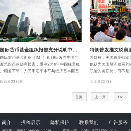
付费后查看全部内容
付费后查看全部内容
国际货币基金组织报告充分说明中国不是“汇率操纵国”
国际货币基金组织（IMF）8月9日发布中国年
外媒称，美国总统特朗
度第四条款磋商报告，重申2018年中国经常账
他认为美国经济发展的
户顺差下降，人民币汇率水平与经济基本面基
职能的美联储，而不是
本相符。这个结论告诉人们：中国不是“汇率操
阅读量33896
阅读量33138
纵国”，美国一些人试图编造的故事没人信，对
中国的无端指责只不过是一场闹剧。
首页
上一页
161
简介
投稿启示
隐私保护
联系我们
广告服务
编辑部：zjw@financeun.com
媒体合作：774353721@qq.com
机