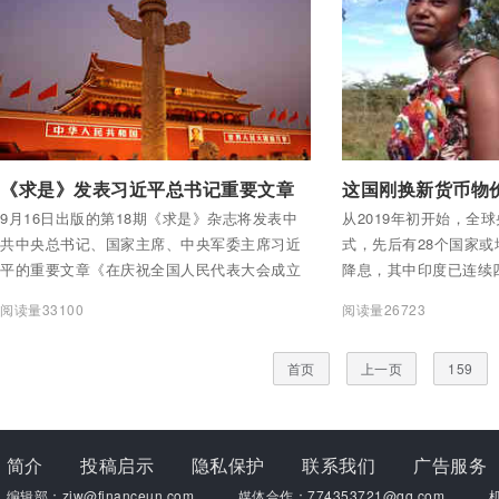
付费后查看全部内容
付费后查看全部内容
《求是》发表习近平总书记重要文章
9月16日出版的第18期《求是》杂志将发表中
从2019年初开始，全
共中央总书记、国家主席、中央军委主席习近
式，先后有28个国家
平的重要文章《在庆祝全国人民代表大会成立
降息，其中印度已连续
六十周年大会上的讲话》。
月议息会议后宣布降息
阅读量33100
阅读量26723
广泛关注。
首页
上一页
159
简介
投稿启示
隐私保护
联系我们
广告服务
编辑部：zjw@financeun.com
媒体合作：774353721@qq.com
机