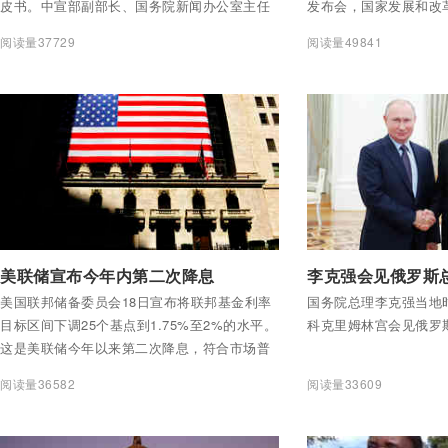
皮书。中宣部副部长、国务院新闻办公室主任
发布会，国家发展和改
徐麟表示，白皮书围绕“中国从哪里来、向哪里
统计局局长宁吉喆，财
阅读量37729
阅读量49841
去”“中国推动建设什么样的世界”“发展起来的中
民银行行长易纲介绍以
国如何与世界相处”等问题，系统介绍中国的发
进中国经济平稳健康可
展成就、发展道路、发展走向，深入阐述中国
提问。
与世界的关系，以增进国际社会对中国发展的
了解和理解。
付费后查看全部内容
付费后查看全部内容
美联储宣布今年内第二次降息
李克强会见俄罗斯
美国联邦储备委员会18日宣布将联邦基金利率
国务院总理李克强当地时
目标区间下调25个基点到1.75%至2%的水平。
科克里姆林宫会见俄罗
这是美联储今年以来第二次降息，符合市场普
遍预期。
阅读量36582
阅读量33609