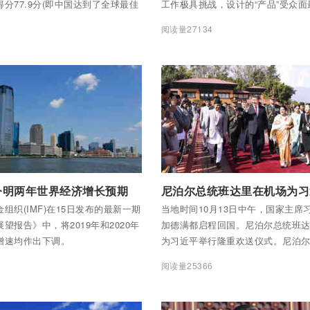
分77.9分(即中国达到了全球最佳
工作极具挑战，设计的“产品”受众
9%)，比上年上升4.26分；排名跃居
率最大、关注度最高。日前，新华
9
阅读量27134
一位，比去年提升15位。我国已连
中国印钞造币总公司下属中钞研究
界银行评选为全球营商环境改善幅
设计师们讲述他们与人民币的故事
0个经济体之一。
全部内容
付费后查看全部内容
调今明两年世界经济增长预期
组织(IMF)在15日发布的最新一期
当地时间10月13日中午，国家主席
望报告》中，将2019年和2020年
加德满都启程回国。尼泊尔总统班
增速均作出下调。
为习近平举行隆重欢送仪式。尼泊
恩、总理奥利、联邦议会联邦院主
5
阅读量25366
纳、所有内阁成员、军方高级将领参
社记者 高洁 摄