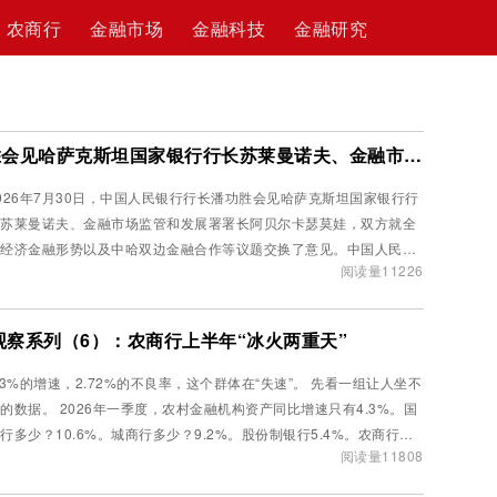
农商行
金融市场
金融科技
金融研究
中国人民银行行长潘功胜会见哈萨克斯坦国家银行行长苏莱曼诺夫、金融市场监管和发展署署长阿贝尔卡瑟莫娃
026年7月30日，中国人民银行行长潘功胜会见哈萨克斯坦国家银行行
苏莱曼诺夫、金融市场监管和发展署署长阿贝尔卡瑟莫娃，双方就全
经济金融形势以及中哈双边金融合作等议题交换了意见。中国人民银
阅读量11226
副行长宣昌能参...
观察系列（6）：农商行上半年“冰火两重天”
.3%的增速，2.72%的不良率，这个群体在“失速”。 先看一组让人坐不
2026年一季度，农村金融机构资产同比增速只有4.3%。国
行多少？10.6%。城商行多少？9.2%。股份制银行5.4%。农商行在
阅读量11808
类银行里垫底...