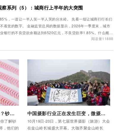
中观察系列（5）：城商行上半年的大突围
.85%，一道让一半人笑一半人哭的分水岭。 先看一组让城商行行长们
不着觉的数字。 金融监管总局的数据显示，2026年一季度末，城市
业银行的不良贷款余额达到6520亿元，不良贷款率1.85%。什么概
阅读量11888
？同期国有大行不...
付费后查看全部内容
新版人民币如何"神秘"设计的？钞票设计师告诉你
中国摄影行业正在发生巨变，微摄将给摄影人带来什么样的未来？
是你了解钞
10月19日-20日，第七届世界摄影（旅游）大会
计师，他们的
在金山岭长城盛大开幕。大咖齐聚金山岭长