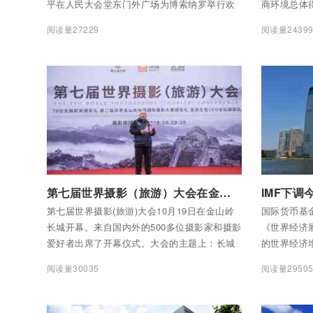
平在人民大会堂东门外广场为博索纳罗举行欢
商环境总体得
迎仪式。
水平的77.
阅读量27229
阅读量2439
全球第三十
续两年被世
度最大的1
付费后查看全部内容
付费后查看
第七届世界摄影（旅游）大会在金山岭长城举行
IMF下
第七届世界摄影(旅游)大会10月19日在金山岭
国际货币基金
长城开幕。来自国内外的500多位摄影家和摄影
《世界经济展
爱好者出席了开幕仪式。大会的主题上：长城
的世界经济
上的中国。会议由微摄和金山岭长城文物管理
阅读量30035
阅读量2950
处等机构共同主办。