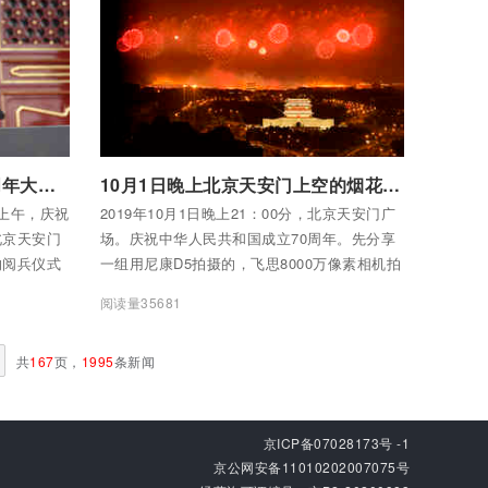
付费后查看全部内容
庆祝中华人民共和国成立70周年大会隆重举行
10月1日晚上北京天安门上空的烟花美的让全世界窒息
日上午，庆祝
2019年10月1日晚上21：00分，北京天安门广
北京天安门
场。庆祝中华人民共和国成立70周年。先分享
的阅兵仪式
一组用尼康D5拍摄的，飞思8000万像素相机拍
共中央总书
摄的片子随后通过微摄APP分享。
阅读量35681
平发表重要
共
167
页，
1995
条新闻
京ICP备07028173号 -1
京公网安备11010202007075号