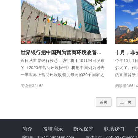
付费后查看全部内容
付费后查看
世界银行把中国列为营商环境改善度最高国家之一
十月，非
近日从世界银行获悉，该行将于10月24日发布
今年10月
的《2020年营商环境报告》将把中国列为过去
炒火了。作
一年世界上营商环境改善度最高的20个国家之
的直播背景
一。
仅14亿中
阅读量33152
阅读量3661
国的领袖和
长城成为中
首页
上一页
影的人都明
简介
投稿启示
隐私保护
联系我们
编辑部：zjw@financeun.com
媒体合作：774353721@qq.c