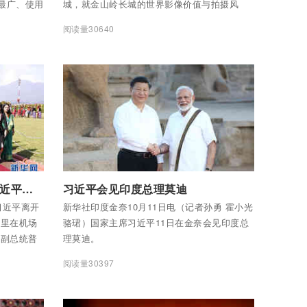
面最广、使用
城，就金山岭⻓城的世界影像价值与拍摄风
社记者走进
格、⻛光摄影的要素与拍摄技巧、摄影的未来
阅读量30640
院，听钞票
与女性的摄影精神、图片版权与交易、影像科
。
技等热点话题展开讨论。
付费后查看全部内容
尼泊尔总统班达里在机场为习近平举行隆重欢送仪式
习近平会见印度总理莫迪
习近平离开
新华社印度金奈10月11日电（记者孙勇 霍小光
达里在机场
骆珺）国家主席习近平11日在金奈会见印度总
尔副总统普
理莫迪。
席蒂米尔西
阅读量30397
加。 新华