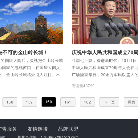
全部内容
付费后查看全部内容
去不可的金山岭长城！
1日的国庆大阅兵，央视把金山岭长城
壮阔七十载，奋进新时代。10月1
为国家的电视窗口，在国庆大阅兵
中华人民共和国成立70周年大会在
上，金山岭长城格外引人注目。不
广场隆重举行，20余万军民以盛大
国人密切关注着央视的直播，世界各
和群众游行欢庆共和国70华诞。中
4
阅读量43799
人们都关注到了这个画面。金山岭
记、国家主席、中央军委主席习近
国的世界级风光影像名片。大凡摄
讲话并检阅受阅部队。
160
158
159
161
162
下一页
尾页
白，这里是出大片的地方……
广告服务
友情链接
品牌联盟
om
机构合作部：176060728@qq.com