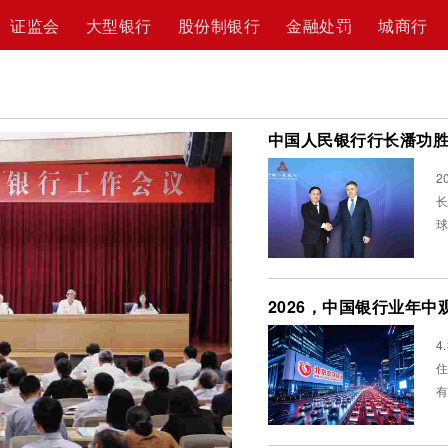
证监会
大型银行
股份制银行
金融处罚
城商行
2
长
球
行
2026，中国银行业年中
4
住的数据。 
有
各