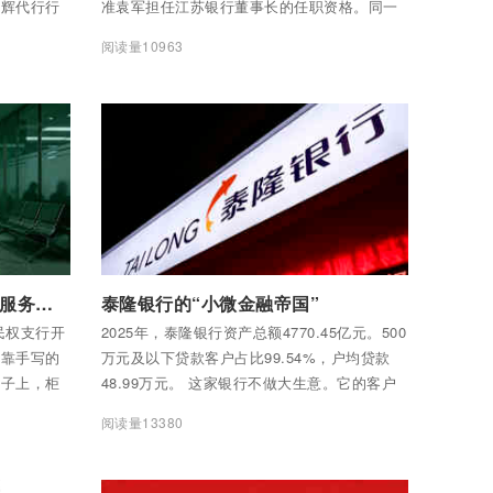
王辉代行行
准袁军担任江苏银行董事长的任职资格。同一
天，因职务变动，袁军向董事会申请辞去行
阅读量10963
长、首席合规官职务——从此不再“一肩三职”。
付费后查看全部内容
河南这家银行严重背离了银行服务储户的本心
泰隆银行的“小微金融帝国”
民权支行开
2025年，泰隆银行资产总额4770.45亿元。500
还靠手写的
万元及以下贷款客户占比99.54%，户均贷款
本子上，柜
48.99万元。 这家银行不做大生意。它的客户
取款800
是小微企业主、个体户、街边开杂货店的夫
阅读量13380
900元。
妻、车间里干活的工人。一笔贷款几万块、几
00元。剩
十万块，大银行看不上，它全做了。
不到，这钱