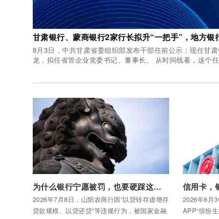
甘肃银行、蒙商银行2家行长拟升“一把手”，地方银
8月3日，中共甘肃省委组织部发布干部任前公示：现任甘
龙，拟任省管企业党委书记、董事长。 
付费后查看全部内容
付费后查看
为什么银行宁愿被罚，也要硬踩这条红线？
信用卡，
2026年7月8日，山阳农商行因“以贷转存虚增存
2026年6
贷款规模、以贷还贷”等违规行为，被国家金融
APP“缤纷