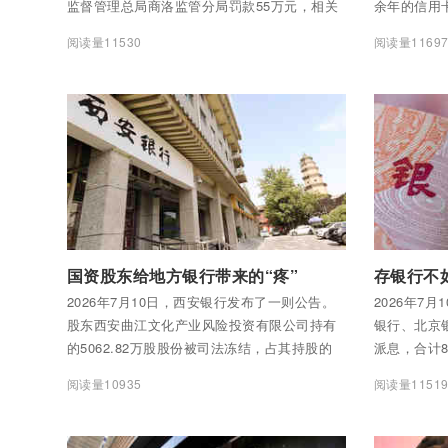
监督管理总局商洛监管分局罚款55万元，相关
余年的信用
责任人被给予警告。
阅读量11530
阅读量1169
付费后查看全部内容
付费后查看
国资股东给地方银行带来的“疼”
2026年7月10日，西安银行发布了一则公告。
2026年7
股东西安曲江文化产业风险投资有限公司持有
银行、北京
的5062.82万股股份被司法冻结，占其持股的
派息，合计8
50.31%，占西安银行总股本的1.14%。冻结期
884亿现金
阅读量10935
阅读量1151
从2026年7月2日到2029年7月1日，整整三年。
天，你打开
率已经跌到