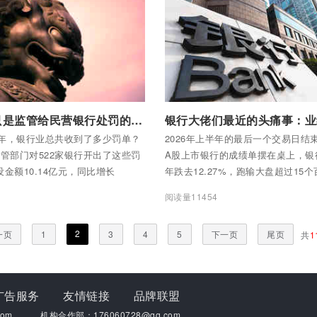
我们不认了。”
全部内容
付费后查看全部内容
800万，只是监管给民营银行处罚的“开胃菜”
半年，银行业总共收到了多少罚单？
2026年上半年的最后一个交易日结束
 监管部门对522家银行开出了这些罚
A股上市银行的成绩单摆在桌上，银
金额10.14亿元，同比增长
年跌去12.27%，跑输大盘超过15
。国有大行被罚没2.81亿元，农商行被
块总市值降至14.17万亿元，较年初缩
2
阅读量11454
亿元，股份行被罚没1.85亿元，城商
亿元。42只银行股里，只有6只收涨
36亿元。
只尽数下跌。
2
一页
1
3
4
5
下一页
尾页
共
1
广告服务
友情链接
品牌联盟
om
机构合作部：176060728@qq.com