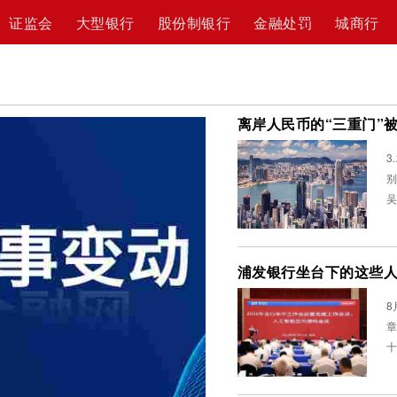
证监会
大型银行
股份制银行
金融处罚
城商行
离岸人民币的“三重门”
3.
别的钟声。 
吴
浦发银行坐台下的这些人
8
章