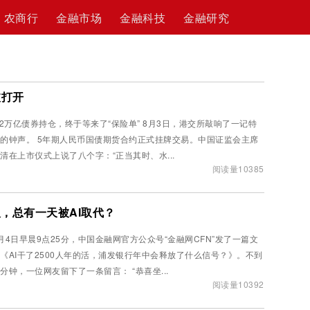
农商行
金融市场
金融科技
金融研究
被打开
2万亿债券持仓，终于等来了“保险单” 8月3日，港交所敲响了一记特
5年期人民币国债期货合约正式挂牌交易。中国证监会主席
清在上市仪式上说了八个字：“正当其时、水...
阅读量10385
，总有一天被AI取代？
月4日早晨9点25分，中国金融网官方公众号“金融网CFN”发了一篇文
《AI干了2500人年的活，浦发银行年中会释放了什么信号？》。不到
十分钟，一位网友留下了一条留言： “恭喜坐...
阅读量10392