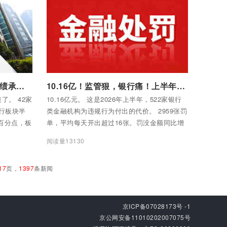
付费后查看全部内容
银行大佬们最近的头痛事：业绩承压、反常人事、薪酬缩水、AI焦虑
10.16亿！监管狠，银行痛！上半年许多银行都不干净！
了。 42家
10.16亿元。 这是2026年上半年，522家银行
行板块半
类金融机构为违规行为付出的代价。 2959张罚
个百分点，板
单，平均每天开出超过16张。罚没金额同比增
水1.54万
长超过两成。这不是“学费”，这是真金白银被硬
阅读量13130
，剩下36
生生割走的肉。
17
页，
1397
条新闻
京ICP备07028173号 -1
京公网安备11010202007075号