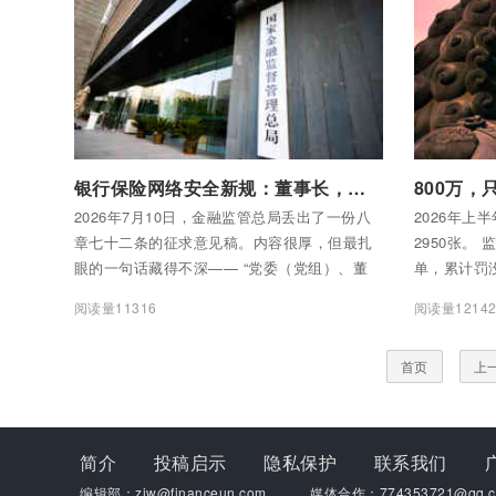
付费后查看全部内容
付费后查看
银行保险网络安全新规：董事长，该你上场了
2026年7月10日，金融监管总局丢出了一份八
2026年上
章七十二条的征求意见稿。内容很厚，但最扎
2950张。
眼的一句话藏得不深—— “党委（党组）、董
单，累计罚没
（理）事会对网络安全管理工作负主体责任。
25.65%
阅读量11316
阅读量1214
金融机构主要负责人为网络安全第一责任人。”
罚没2.52
翻译成大白话：以后银行系统瘫了、数据漏
行被罚没1.
首页
上
了，第一个被问责的不是技术部门，是董事
长。
简介
投稿启示
隐私保护
联系我们
编辑部：zjw@financeun.com
媒体合作：774353721@qq.c