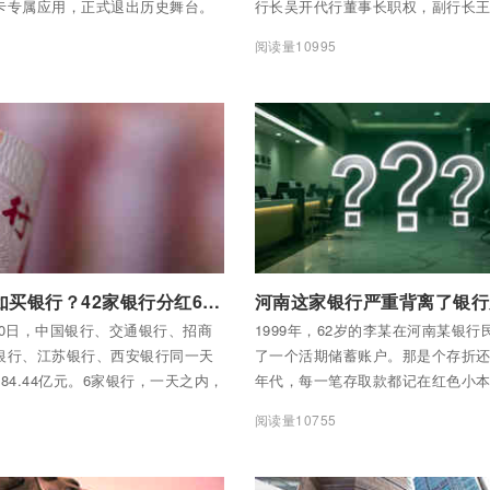
卡专属应用，正式退出历史舞台。
行长吴开代行董事长职权，副行长
长职权。
7
阅读量10995
全部内容
付费后查看全部内容
存银行不如买银行？42家银行分红6456亿，平均股息率4.76%跑赢存款利率
月10日，中国银行、交通银行、招商
1999年，62岁的李某在河南某银行
银行、江苏银行、西安银行同一天
了一个活期储蓄账户。那是个存折
84.44亿元。6家银行，一天之内，
年代，每一笔存取款都记在红色小
从银行账户划进了股东口袋。 同一
员盖章确认。 2004年8月24日，李某
9
阅读量10755
手机银行，发现一年期定期存款利
元后，存折上清清楚楚印着：余额35
了1%出头。
此后数年，他陆续从银行拿到了180
下的17900元，银行说：“系统里查