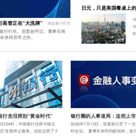
日元，只是美国餐桌上的
1
行高管正在“大洗牌”
阅读量10576
1
肃银行行长、党委副书记、董事石海
对
从时间线看，这个任命来得异常之快。
全部内容
付费后查看全部内容
银行含泪挥别“黄金时代”
月30日24时，中国银行信用卡独立
2026年7月13日，张家港行开了一
生活”全面停止服务。这款运营了十
时会议。 董事长孙伟到龄转岗，改