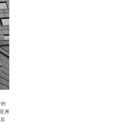
行的
、亚洲
订后