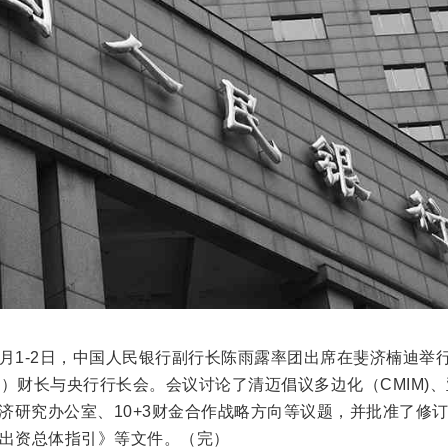
年5月1-2日，中国人民银行副行长陈雨露率团出席在斐济楠迪举
+3）财长与央行行长会。会议讨论了清迈倡议多边化（CMIM)
经济研究办公室、10+3财金合作战略方向等议题，并批准了修
本币出资总体指引》等文件。（完）