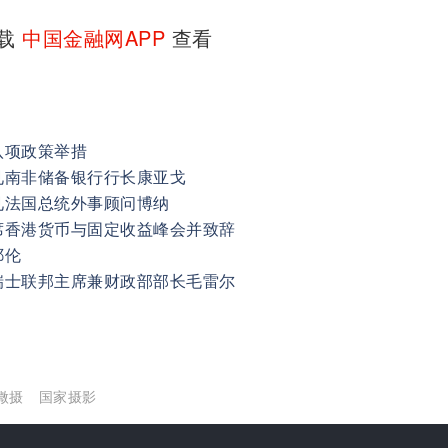
下载
中国金融网APP
查看
八项政策举措
见南非储备银行行长康亚戈
见法国总统外事顾问博纳
席香港货币与固定收益峰会并致辞
耶伦
瑞士联邦主席兼财政部部长毛雷尔
微摄
国家摄影