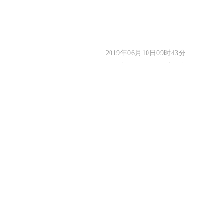
2019年06月10日09时43分
2020年12月31日18时22分
2019年06月10日15时00分
2019年08月02日09时18分
2019年04月25日09时08分
2019年08月06日08时35分
京ICP备07028173号 -1
京公网安备11010202007075号
经营许可证编号：京B2-20200983