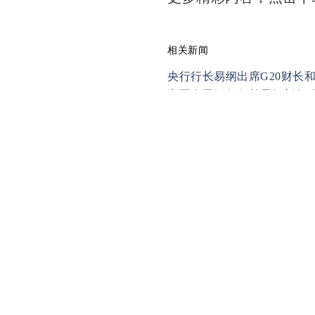
相关新闻
央行行长易纲出席G20财长
中国人民银行行长易纲新年
易纲出席中日韩央行行长会
易纲致辞：央行开通微信公
中国人民银行行长易纲会见
中国人民银行行长易纲谈人
友情链接
银行网
中国金融网
金融号
简介
投稿启示
隐私保护
联系我们
编辑部：zjw@financeun.com
媒体合作：774353721@qq.c