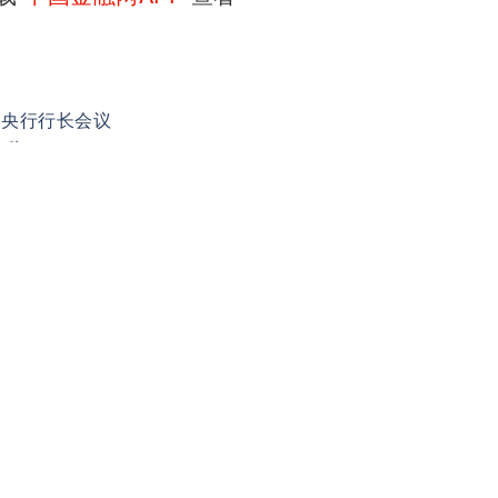
和央行行长会议
致辞
议
众号
新开发银行行长卡马特
民币汇率
微摄
国家摄影
广告服务
友情链接
品牌联盟
om
机构合作部：176060728@qq.com