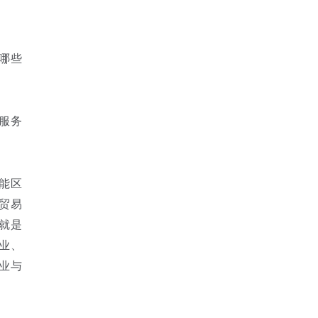
哪些
服务
能区
贸易
就是
业、
业与