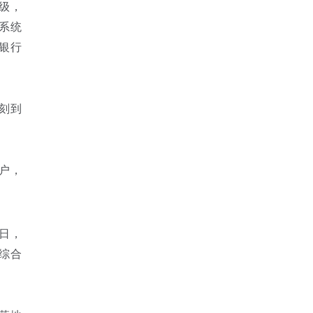
级，
系统
银行
刻到
户，
日，
综合