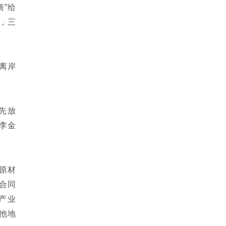
”给
司，三
离岸
先放
李金
原材
合同
产业
他地