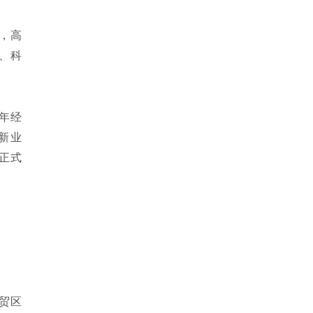
，高
、科
年经
新业
正式
贸区