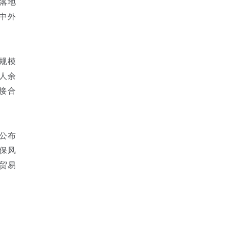
落地
中外
规模
人余
接合
公布
保风
贸易