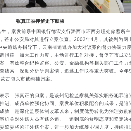
张真正被押解走下舷梯
出生，案发前系中国银行德宏支行潞西市环西分理处储蓄所主
后，芒市公安局对其进行立案侦查。2002年4月，其被列为网
中央追逃办指导下，云南省追逃办加大对该案的督办协调力
调指挥，加大工作力度，主动进行工作对接，督促芒市成立
案，有效整合纪检监察、公安、金融机构等相关部门工作力
查线索，深度分析研判案情，追逃工作取得重大突破。今年9
内蒙古包头市被缉捕归案。
示，张真正的归案，是该州纪检监察机关落实职务犯罪追
推进、成员单位强化协同、案发单位积极配合的成果，是追
成效，是深化监察体制改革以来，制度优势转化为治理效能
察机关对外逃人员有逃必追、一追到底的鲜明态度和坚定决
委监委将紧盯外逃个案，进一步加大统筹协调力度，持续推