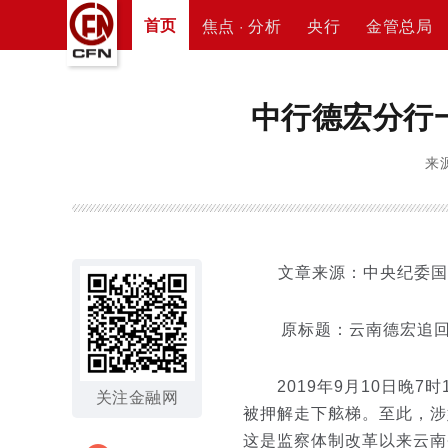
首页
焦点 · 分析
央行
金管总局
中行德宏分行
来源
文章来源：中央纪委国
原标题：云南德宏追回
2019年9月10日晚7
关注金融网
被押解走下舷梯。至此，涉
这是监察体制改革以来云南