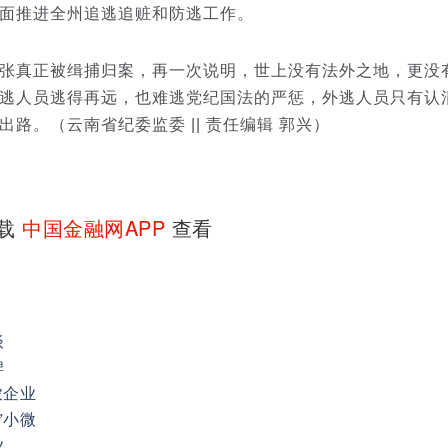
面推进全州追逃追赃和防逃工作。
真正被缉捕归案，再一次说明，世上没有法外之地，更没
逃人员逃得再远，也难逃党纪国法的严惩，外逃人员只有认
路。（云南省纪委监委 || 责任编辑 郭兴）
下载
中国金融网APP
查看
谈
牌
农企业
”小微
业