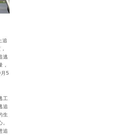
上追
度，
追逃
量，
月5
逃工
逃追
的生
心。
进追