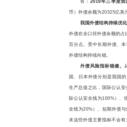
答：
2019
年三季度我
币）外债余额为
20325
亿美
我国外债结构持续优
外债在全口径外债余额的占
百分点。受中长期外债、本
外债结构持续向稳。
外债风险指标稳健。
国、日本外债分别是我国的
生产总值之比，国际公认安
际公认安全线为
100%
）、
全线为
20%
）、短期外债与
末这些外债主要指标不会有