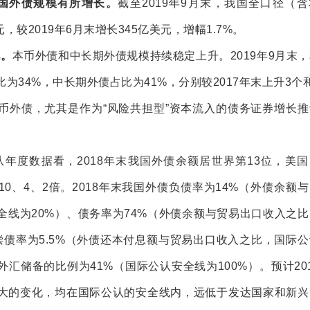
国外债规模有所增长。
截至
2019
年
9
月末，我国全口径（含
元，较
2019
年
6
月末增长
345
亿美元，增幅
1.7%
。
化。
本币外债和中长期外债规模持续稳定上升。
2019
年
9
月末，
比为
34%
，中长期外债占比为
41%
，分别较
2017
年末上升
3
个
币外债，尤其是作为
“
风险共担型
”
资本流入的债务证券增长推
从年度数据看，
2018
年末我国外债余额居世界第
13
位，美国
10
、
4
、
2
倍。
2018
年末我国外债负债率为
14%
（外债余额与
全线为
20%
）、债务率为
74%
（外债余额与贸易出口收入之比
偿债率为
5.5%
（外债还本付息额与贸易出口收入之比，国际公
外汇储备的比例为
41%
（国际公认安全线为
100%
）。预计
20
大的变化，均在国际公认的安全线内，远低于发达国家和新兴