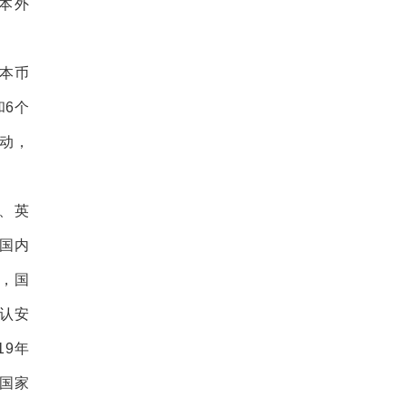
本外
本币
和
6
个
动，
、英
国内
，国
认安
19
年
国家