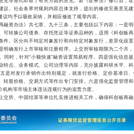
意见等形式听取了有关方面的意见。新《证券法》修订后，证
建议。社会各界对规则内容总体支持，提出的修改完善意见建
建议均予以吸收采纳，并相应修改了规章内容。
融资办法》共七章、九十三条，主要包括以下内容：一是明
、可转换公司债券、存托凭证等证券品种的，适用《科创板再
条件。区分向不特定对象发行和向特定对象发行，差异化设置
是明确发行上市审核和注册程序。上交所审核期限为二个月，
。同时，针对“小额快速”融资设置简易程序。四是强化信息披
业特点、业务模式、公司治理等内容，充分披露科研水平、科
。五是对发行承销作出特别规定，就发行价格、定价基准日、
、转股价格、交易方式等作出专门安排。六是强化监督管理和
介机构等市场主体违法违规行为的追责力度。
交所、中国结算等单位扎实推进相关工作，确保科创板再融