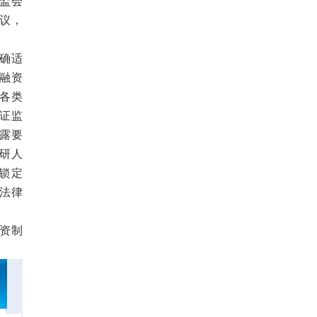
监会
议，
确适
融资
各类
证监
露要
研人
锁定
法律
资制