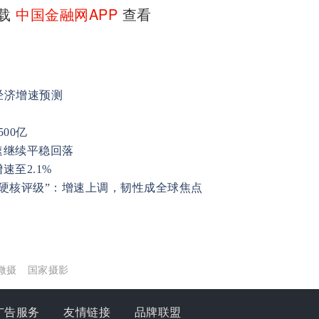
下载
中国金融网APP
查看
经济增速预测
00亿
速继续平稳回落
至2.1%
“硬核评级”：增速上调，韧性成全球焦点
微摄
国家摄影
广告服务
友情链接
品牌联盟