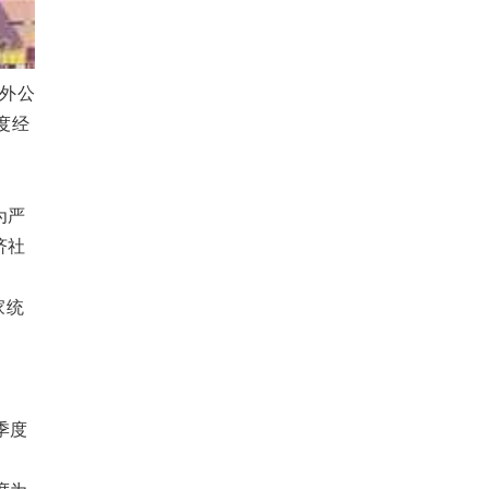
对外公
度经
为严
济社
家统
。
季度