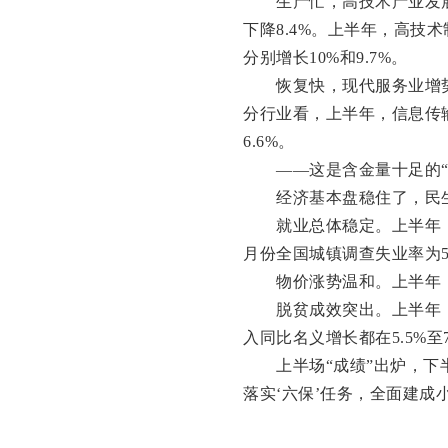
生产忙，高技术产业发展好
下降8.4%。上半年，高技术
分别增长10%和9.7%。
恢复快，现代服务业增势强
分行业看，上半年，信息传输
6.6%。
——这是含金量十足的“3.
经济基本盘稳住了，民生
就业总体稳定。上半年，全国
月份全国城镇调查失业率为5
物价涨势温和。上半年，居
脱贫成效突出。上半年，
入同比名义增长都在5.5%至7
上半场“成绩”出炉，下半场
落实‘六保’任务，全面建