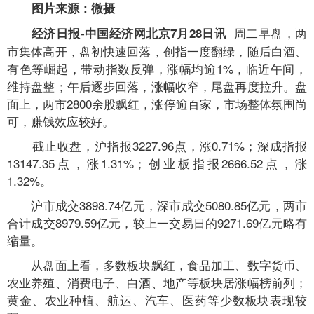
图片来源：微摄
周二早盘，两
经济日报-中国经济网北京7月28日讯
市集体高开，盘初快速回落，创指一度翻绿，随后白酒、
有色等崛起，带动指数反弹，涨幅均逾1%，临近午间，
维持盘整；午后逐步回落，涨幅收窄，尾盘再度拉升。盘
面上，两市2800余股飘红，涨停逾百家，市场整体氛围尚
可，赚钱效应较好。
截止收盘，沪指报3227.96点，涨0.71%；深成指报
13147.35点，涨1.31%；创业板指报2666.52点，涨
1.32%。
沪市成交3898.74亿元，深市成交5080.85亿元，两市
合计成交8979.59亿元，较上一交易日的9271.69亿元略有
缩量。
从盘面上看，多数板块飘红，食品加工、数字货币、
农业养殖、消费电子、白酒、地产等板块居涨幅榜前列；
黄金、农业种植、航运、汽车、医药等少数板块表现较