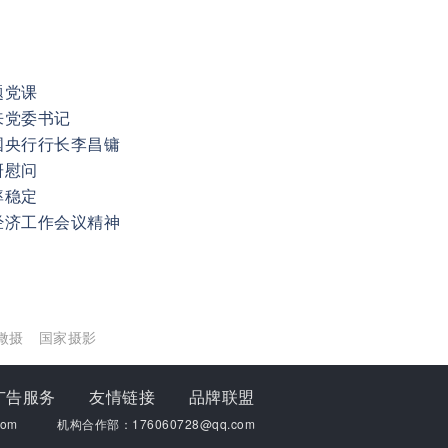
题党课
来党委书记
国央行行长李昌镛
研慰问
率稳定
经济工作会议精神
微摄
国家摄影
广告服务
友情链接
品牌联盟
om
机构合作部：176060728@qq.com