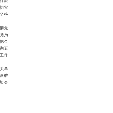
存款
切实
坚持
彻党
党员
把金
彻五
工作
关单
派驻
加会