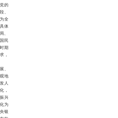
党的
段、
为全
具体
布局、
国民
时期
求，
展、
观地
发人
化，
振兴
化为
央银