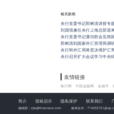
相关新闻
央行党委书记郭树清讲授专
刘国强兼任央行上海总部迎
央行党委书记潘功胜会见韩
郭树清到国家外汇管理局调
央行和外汇局将坚决维护汇
央行召开扩大会议学习中央
友情链接
银行网
中国金融网
金融号
简介
投稿启示
隐私保护
联系我们
编辑部：zjw@financeun.com
媒体合作：774353721@qq.c