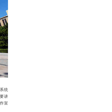
全系统
要讲
作宣