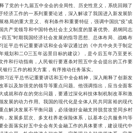
释了党的十九届五中全会的全局性、历史性意义，系统回顾了
于经济工作的一系列重要论述，深入解读了我国进入新发展阶
展格局的重大意义、有利条件和重要特征，强调中国抗“疫”成
国共产党领导和中国特色社会主义制度的显著优势。易纲同志
“十四五”时期我国经济社会发展的指导思想、总体布局、战略
习近平总书记重要讲话和全会审议通过的《中共中央关于制定
年规划和二Ο三五年远景目标的建议》，是今后五年乃至更长
文件和行动指南，人民银行要逐条对照五中全会提出的工作要
民银行工作的相关方案，有序推动任务落实。
彻习近平总书记重要讲话和五中全会精神，深入阐释了创新发
改革以及加强党的领导等重点问题。他强调指出，应当全面客
大成就和存在的突出问题，要通过深化科技体制机制改革和激
领发展的动力作用。我国的现代化是全体人民共同富裕的现代
重点解决发展不平衡问题，必须做好金融支持脱贫攻坚同乡村
构，发展多层次、多支柱养老保险体系，以基本公共服务均等
要全面落实好五中全会有关金融工作的具体要求，建设现代中