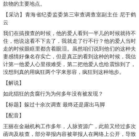
款物的主要地点。
【采访】青海省纪委监委第三审查调查室副主任 尼于鹤
云
我们在搞搜查的时候，他的爱人看到一半儿的时候就待不
住，他说这看不下去了，我就走了行不行？他的爱人当时
走的时候眼眶里都含着眼泪。虽然咱们说到他们的这种夫
妻感情好像名存实亡，但是真正的看到这种的时候，我估
计第一他爱人心里很难受，第二把他爱人也给震惊到了，
没想到真的用疯狂两个字来形容，疯狂到这种地步。
【解说】
如此猖狂的贪腐行为为何多年没有被发现？
【标题】躲过十余次调查 最终还是露出马脚
【配音】
王丽在金融机构工作多年，人脉资源广，此前又经过多次
函询及核查，部分举报内容被举报人在网络上公开，导致