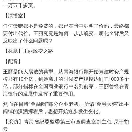
一万五千多页。
【演播室】
任何馈赠都不是免费的，都已在暗中标明了价码，最终都
要付出代价。王丽究竟是如何一步步蜕变、腐化？背后又
反映出了什么问题呢？
【标题】王丽蜕变之路
【配音】
王丽是能人腐败的典型。从青海银行刚开始筹建时资产规
模只有10个亿，到她离开的时候资产规模达到了1000多个
亿，部分指标在全国商业银行中名列前茅，王丽曾经在青
海银行的发展中发挥了重要作用。
然而在目睹“金融圈”部分企业老板、所谓“金融大鳄”出手
阔绰的潇洒挥霍后，思想开始逐步发生变化。
【采访】青海省纪委监委第三审查调查室副主任 尼于鹤
云