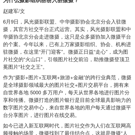
赵建军/文
6月9日，风光摄影联盟、中华摄影协会北京分会入驻微
摄，其官方社交平台正式运营。其实，风光摄影联盟和中
华摄协北京分会走进微摄，这只是众多摄协加入微摄平台
的个案。今年以来，已有上万家摄影组织、协会、机构进
驻微摄，在这里“开门迎客”。微摄正日益“走心”，成为图
片社交的“火山口”，引领图片社交前沿，助推微摄登顶卫
冕图片“社交之王”。
作为“摄影+图⽚+互联⽹+旅游+⾦融”的跨⾏业典范，微摄
是全球摄影领域最大的图片社交+图片交易平台，拥有来
自世界各地 5000 多万用户，每天从世界各地进行图片分
享和传播。微摄打造的图⽚银⾏是⽬前全球最具影响⼒的
数字图⽚交易中⼼，来⾃世界各地的用户每天通过微摄平
台分享图⽚，进⾏图⽚在线交易。
如今已进入新互联网时代，图片社交作为人们在互联网高
频接触的场景，微摄找到了最佳结合点，这就是微摄“人