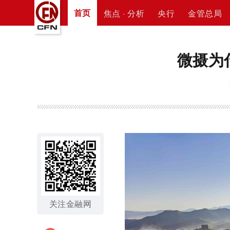
首页
焦点 · 分析
央行
金管总局
微摄为
关注金融网