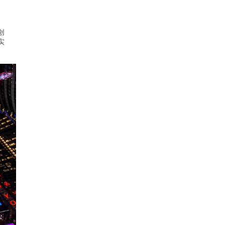
、
创
实