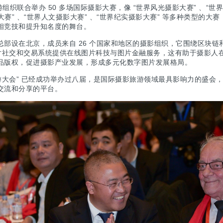
游组织联合举办 50 多场国际摄影大赛，像 “世界风光摄影大赛” 、
“世
赛” 、
“世界人文摄影大赛” 、
“世界纪实摄影大赛”
等多种类型的大赛
相竞技和提升知名度的舞台。
部设在北京，成员来自 26 个国家和地区的摄影组织，它围绕区块链
图片社交和交易系统提供在线图片科技与图片金融服务，这有助于摄影人
品版权，促进摄影产业发展，形成多元化数字图片发展格局。
游大会” 已经成功举办过八届，是国际摄影旅游领域最具影响力的盛会
交流和分享的平台。