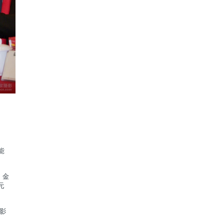
能
、金
元
摄影