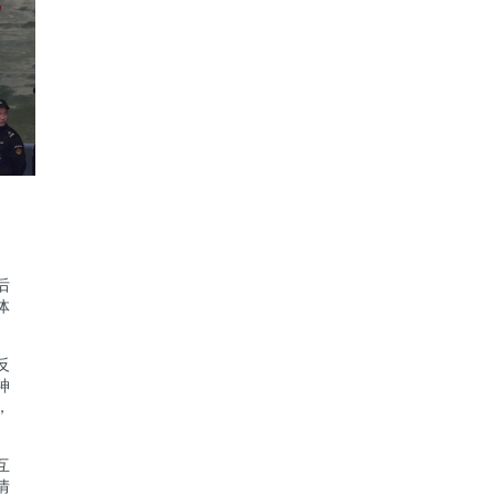
后
体
反
神
，
互
情