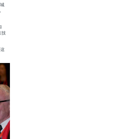
界城
，
和
在技
，这