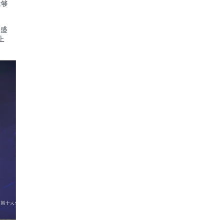
能够
的盛
上