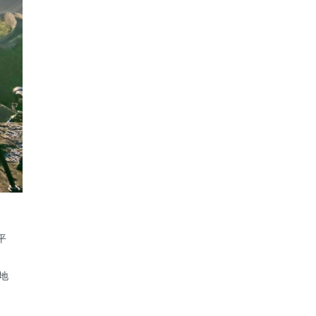
平
地
、