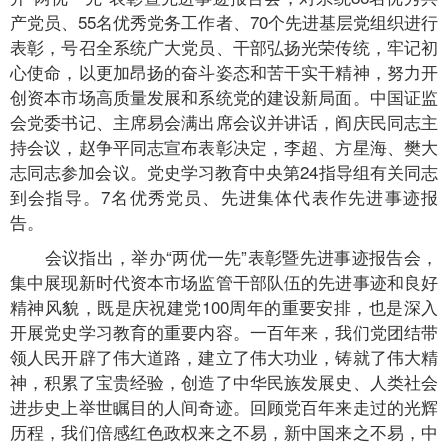
产党员、55名优秀党务工作者、70个先进基层党组织进行
表彰，号召全系统广大党员、干部弘扬光荣传统，牢记初
心使命，以更加昂扬的奋斗姿态和苦干实干精神，努力开
创资本市场高质量发展和系统党的建设新局面。中国证监
会党委书记、主席易会满出席会议并讲话，阎庆民同志主
持会议，赵争平同志宣布表彰决定，李超、方星海、樊大
志同志参加会议。党史学习教育中央第24指导组有关同志
到会指导。7名优秀党员、先进集体代表作先进事迹报
告。
会议指出，举办“两优一先”表彰暨先进事迹报告会，
集中展现新时代资本市场监管干部队伍的先进事迹和良好
精神风貌，既是庆祝建党100周年的重要安排，也是深入
开展党史学习教育的重要内容。一百年来，我们党团结带
领人民开辟了伟大道路，建立了伟大功业，铸就了伟大精
神，积累了宝贵经验，创造了中华民族发展史、人类社会
进步史上举世瞩目的人间奇迹。回顾党百年来走过的光辉
历程，我们倍感红色政权来之不易，新中国来之不易，中