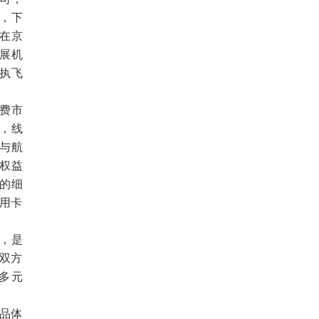
，下
在京
展机
，执飞
费市
，线
与航
权益
的细
信用卡
，是
，双方
多元
品体