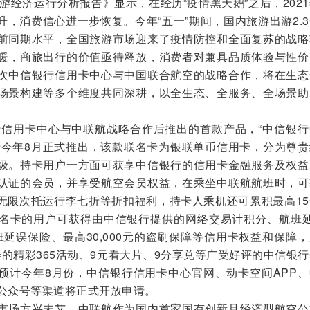
经济运行分析报告》显示，在经历“疫情黑天鹅”之后，202
，消费信心进一步恢复。今年“五一”期间，国内旅游出游2.
前同期水平，全国旅游市场迎来了疫情防控和全面复苏的战略
暖，商旅出行的价值亟待释放，消费者对兼具品质体验与性价
次中信银行信用卡中心与中国联合航空的战略合作，将在生态
场景构建等多个维度共同深耕，以全生态、全服务、全场景助
信用卡中心与中联航战略合作后推出的首款产品，“中信银行
于今年8月正式推出，该款联名卡为银联单币信用卡，分为尊贵
级。持卡用户一方面可获享中信银行的信用卡金融服务及权益
认证的会员，并享受航空会员权益，在乘坐中联航航班时，可
无限次托运行李七折等折扣福利，持卡人乘机还可累积最高15
名卡的用户可获得由中信银行提供的网络交易计积分、航班延
航班延误保险、最高30,000元的盗刷保障等信用卡权益和保障
的精彩365活动、9元看大片、9分享兑等广受好评的中信银
预计今年8月份，中信银行信用卡中心官网、动卡空间APP、
信公众号等渠道将正式开放申请。
场方兴未艾，中联航作为国内首家国有创新且经济型航空公