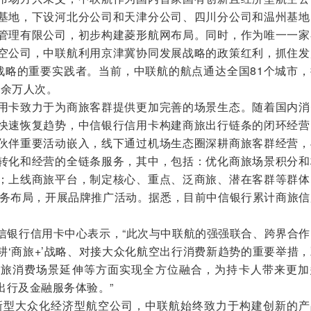
基地，下设河北分公司和天津分公司、四川分公司和温州基地
管理有限公司，初步构建菱形航网布局。同时，作为唯一一家
空公司，中联航利用京津冀协同发展战略的政策红利，抓住发
”战略的重要实践者。当前，中联航的航点通达全国81个城市
0余万人次。
卡致力于为商旅客群提供更加完善的场景生态。随着国内消
快速恢复趋势，中信银行信用卡构建商旅出行链条的闭环经营
伙伴重要活动嵌入，线下通过机场生态圈深耕商旅客群经营，
转化和经营的全链条服务，其中，包括：优化商旅场景积分和
；上线商旅平台，制定核心、重点、泛商旅、潜在客群等群体
”业务布局，开展品牌推广活动。据悉，目前中信银行累计商旅
银行信用卡中心表示，“此次与中联航的强强联合、跨界合作
耕‘商旅+’战略、对接大众化航空出行消费新趋势的重要举措
商旅消费场景延伸等方面实现全方位融合，为持卡人带来更加
出行及金融服务体验。”
型大众化经济型航空公司，中联航始终致力于构建创新的产