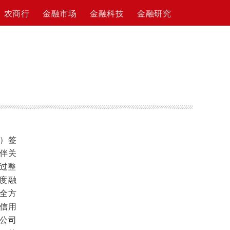
农商行
金融市场
金融科技
金融研究
”）签
伴关
通过整
度融
全方
信用
公司