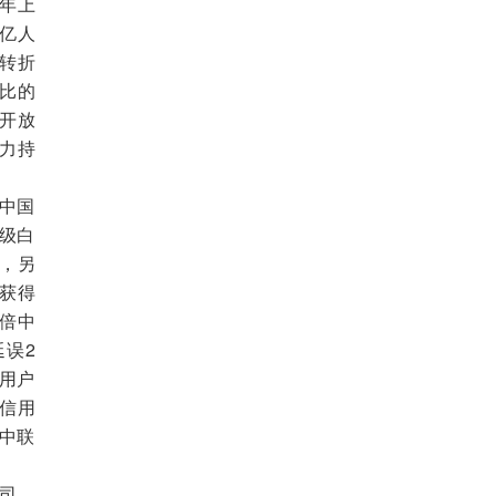
1年上
3亿人
转折
比的
开放
力持
中国
级白
，另
获得
倍中
误2
，用户
行信用
中联
司，