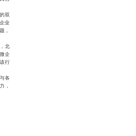
的双
款企业
问题，
，北
微企
该行
与各
力，