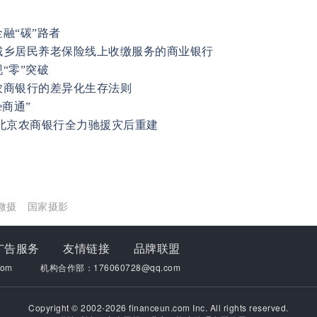
融“碳”路者
城乡居民养老保险线上收缴服务的商业银行
“零”突破
农商银行的差异化生存法则
商通”
北京农商银行全力驰援灾后重建
微摄
国家摄影
广告服务
友情链接
品牌联盟
om
机构合作部：176060728@qq.com
Copyright © 2002-2026 financeun.com Inc. All rights reserved.