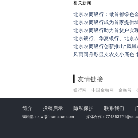
相关新闻
北京农商银行：做首都绿色金
北京农商银行成为首家提供
北京农商银行助力首贷户实现
北京银行、华夏银行、北京
北京农商银行创新推出“凤凰e
风雨同舟彰显支农支小底色 
友情链接
银行网
中国金融网
金融号
简介
投稿启示
隐私保护
联系我们
编辑部：zjw@financeun.com
媒体合作：774353721@qq.c