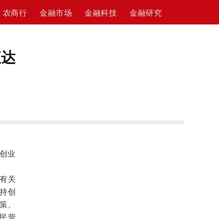
农商行
金融市场
金融科技
金融研究
直达
创业
有关
持创
策、
民营