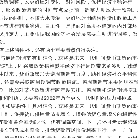
政策调整，以更好应对变化，对冲风险，保持经济平稳运行。
势，那么政策调整的时间节点应提前，调整力度应大于预期。
适度的同时，不搞大水漫灌，更好地运用结构性货币政策工具
环节进行精准滴灌。自主性，是指面对高度不确定的内外部环
保持定力，主要根据我国经济社会发展需要主动进行调整，做
险。
有上述特性外，还有两个重要看点值得关注。
逆周期调节有机结合，或将是未来一段时间货币政策的重
“逆”上，即采取政策措施熨平经济下行周期带来的波动，减缓
生以来，货币政策加大逆周期调节力度，助推经济社会平稳恢
，还需要采取跨周期调节政策措施。跨周期调节主要体现在“跨
期，比如对某些政策进行跨年度安排。跨周期和逆周期调控政
难和问题，又要着眼2022年乃至更长一段时间的压力和挑战。
和结构性工具相结合，或将是未来一段时间货币政策的重
工具，保持货币供应量适度增长，增强信贷总量增长的稳定性
存款准备金率为8.4%，仍有调降空间。下一步还可考虑继续
供长期低成本资金，推动贷款市场报价利率下行。另一方面，
，加大对部分领域和行业、企业的定向“输血”。下一步，应用