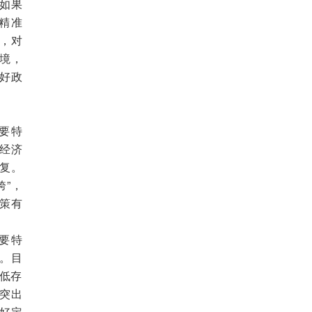
如果
精准
，对
境，
好政
要特
经济
复。
”，
策有
要特
。目
降低存
突出
好定