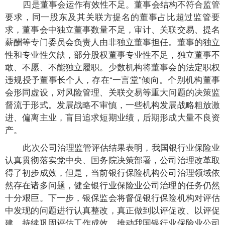
四是董事会运作有效性不足。董事会结构不符合监管
要求，同一股东及其关联方提名的董事占比超过监管要
求，董事会中独立董事数量不足，审计、关联交易、提名
薪酬等专门委员会负责人由非独立董事担任。董事的独立
性和专业性欠缺，部分股权董事专业性不足，独立董事不
敢、不愿、不能独立履职。少数机构将董事会的法定职权
违规授予董事长个人，存在“一言堂”倾向。个别机构董事
会形同虚设，对风险管理、关联交易等重大问题的决策监
督流于形式。发展战略不审慎，一些机构发展战略粗放激
进、偏离主业，盲目追求短期业绩，后期形成大量不良资
产。
此次公司治理监管评估结果表明，我国银行业保险业
认真贯彻落实党中央、国务院决策部署，公司治理改革取
得了初步成效，但是，当前银行保险机构公司治理领域依
然存在诸多问题，健全银行业保险业公司治理的任务仍然
十分艰巨。下一步，银保监会将督促银行保险机构对评估
中发现的问题进行认真整改，真正做到以评促改、以评促
建，持续巩固评估工作成效，推动我国银行业保险业公司