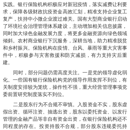
实践。银行保险机构积极应对新冠疫情，落实减费让利要
求，保障各级财政抗疫资金高效汇划，精准支持企业复工
复产，扶持中小微企业渡过难关。国有大型商业银行启动
了环境社会治理管理体系建设，主动增加相关信息披露，
同时加大绿色金融发展力度，将更多金融资源向绿色领域
倾斜。农村商业银行下沉服务，深耕当地，助力精准脱贫
和乡村振兴。保险机构在疫情、台风、暴雨等重大灾害事
件中，积极参与灾害救援和防灾减损，有力支持灾后重
建。
同时，部分问题仍需高度关注。一是党的领导虚化弱
化。一些国有银行保险机构党的领导作用发挥不到位，有
关制度安排较为笼统，操作性不强，重大经营管理事项党
委前置研究制度落实不到位。
二是股东行为不合规不审慎。入股资金不实，股东虚
假出资、循环注资、抽逃出资，股东以委托资金、以发行
管理的金融产品等非自有资金出资，在银行保险机构还不
同程度的存在。投资持股不合规，部分股东违规委托持