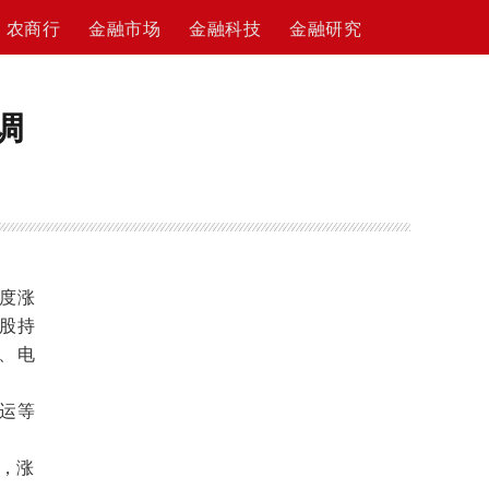
农商行
金融市场
金融科技
金融研究
调
度涨
股持
、电
运等
点，涨