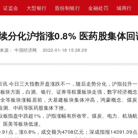
证监会
大型银行
股份制银行
金融处罚
城商行
续分化沪指涨0.8% 医药股集体回
来源： 中国经济网 2022-01-18 15:28:29
讯 今日三大指数开盘涨跌不一，随后走势分化，沪指拉升一
。板块方面，白酒、银行、证券等权重板块走强，数字经济概念
安全等板块涨幅居前，大基建板块集体冲高，鸿蒙概念、煤炭
检测、中药等医药股集体下挫。
板指盘中跌超1%，沪指涨幅有所收窄。煤炭、电力、机场航
、医美等板块低迷。
1点，涨0.8%，成交额为4708亿元；深成指报14391.39