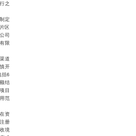
行之
制定
新片区
公司
有限
渠道
慎开
包括6
额结
项目
用范
。
在资
注册
收境