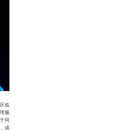
区临
理服
于同
，成