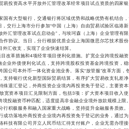
贸易投资高水平开放外汇管理改革经常项目试点资质的四家银
家国有大型银行，交通银行将区域优势和战略优势有机结合，
4日，交行上海市分行参加“中国（上海）自由贸易试验区临港
放外汇管理改革试点启动会”，与埃珂森（上海）企业管理有限
合作协议。当日，分行根据优质企业上海国微思尔芯技术股份
目外汇收支，实现了企业快速结算。
项目改革措施和4项经常项目便利化措施。扩宽企业跨境投融资
融企业外债便利化试点，支持跨境股权投资基金跨境投资，稳
跨国公司本外币一体化资金池业务。落实“放管服”改革方面，
，支持银行优化新型国际贸易结算，有序扩大贸易收支轧差净
特殊退汇登记，外商投资企业境内再投资免于登记，主要资本
放宽资本项目汇兑限制方面，包括3项：扩大资本项目收入使
跨境投融资币种匹配，适度提高非金融企业境外放款规模上限
分行积极服务和融入国家重大战略，坚持提升金融服务质效。
行成功落地外商投资企业境内再投资免于登记的业务，通过为
络科技有限公司开立人民币结汇待支付账户，企业无需办理接