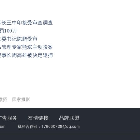
事长王中印接受审查调查
100万
党委书记陈鹏受审
席管理专家熊斌主动投案
理事长周高雄被决定逮捕
微摄
国家摄影
广告服务
友情链接
品牌联盟
om
机构合作部：176060728@qq.com