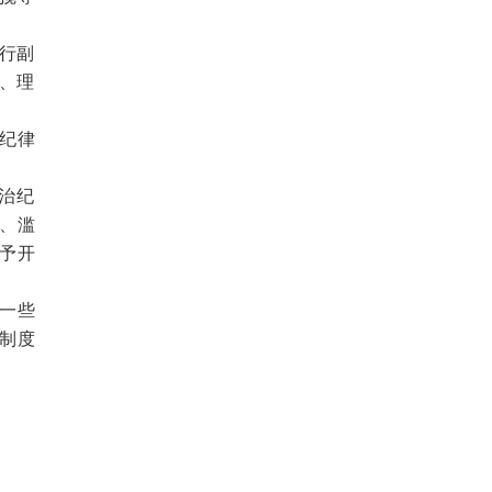
行副
记、理
纪律
治纪
、滥
予开
一些
制度