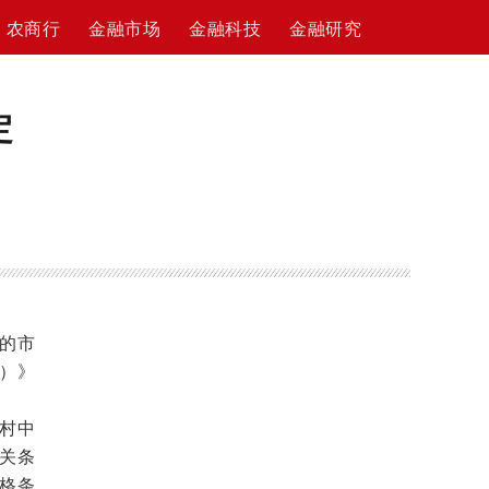
农商行
金融市场
金融科技
金融研究
定
的市
）》
村中
关条
格条