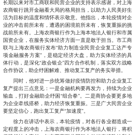
长期以来对市工商联和民营企业的支持表示感谢，对上海
农商银行跳开金融看大局的格局担当，以助力人民美好生
活为目标的温度和情怀表示敬意。他指出，本轮疫情对企
业的冲击前所未有，遭遇的困境前所未有，恢复重振的挑
战前所未有。上海农商银行作为上海本地法人银行和市属
国资企业，在服务实体经济方面一直是敢于担当。市工商
联与上海农商银行发布“助力制造业民营企业复工达产专
项金融服务方案”，是稳定经济大盘，助力实体经济的具
体行动，是深化“政会银企”四方合作机制，落实双方战略
合作协议，助企纾困解难、推动复工复产的务实举措。
同时，他对进一步统筹做好疫情防控和助力企业复工
复产提出三点意见：一是金融机构要再发力，持续为企业
输血，打好金融助企纾困“组合拳”。二是商协会要更多地
为企业牵线搭桥，助力经济恢复重振。三是广大民营企业
要坚定信心，跑出复工复产“加速度”。
徐力在讲话中表示，本轮疫情，对各行各业都造成一
定程度上的冲击，上海农商银行作为本地法人银行，将积