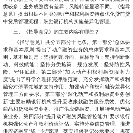
类较多，业务成熟度有差异，风险特征显著不同。《指导
意见》提出根据不同类别动产和权利融资特点优化贷前贷
中贷后管理流程，鼓励银行机构实施差异化管理。
三、《指导意见》的主要内容有哪些？
《指导意见》共分五部分十七条。第一部分“总体要
求和基本原则”提出了动产融资业务的总体要求和基本原
则，基本原则是：坚持问题导向、目标导向；坚持创新驱
动、科技赋能；坚持分类施策、规范发展；坚持防控风
险、守住底线。第二部分“加大动产和权利融资服务力
度”提出了科学合理拓宽押品范畴、充分发挥动产和权利
融资对薄弱领域的支持作用、加强动产和权利融资差异化
管理三方面要求。第三部分“深化动产和权利融资业务创
新”主要鼓励银行机构提升应收账款融资服务质效、优化
商品和货权融资业务、推广供应链融资、开展特色动产融
资业务。第四部分“提升动产融资风险管控能力”要求银行
机构强化动产和权利价值评估、实施分类信贷管理、推进
供应链融资“线上化”管理、落实担保登记公示要求、规范