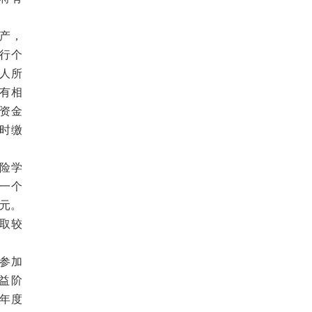
产，
行个
人所
有相
资金
时缴
险学
期一个
0元。
取较
参加
益阶
年度