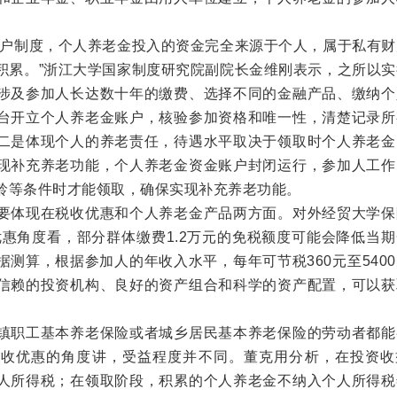
户制度，个人养老金投入的资金完全来源于个人，属于私有财
积累。”浙江大学国家制度研究院副院长金维刚表示，之所以实
涉及参加人长达数十年的缴费、选择不同的金融产品、缴纳个
台开立个人养老金账户，核验参加资格和唯一性，清楚记录所
二是体现个人的养老责任，待遇水平取决于领取时个人养老金
现补充养老功能，个人养老金资金账户封闭运行，参加人工作
龄等条件时才能领取，确保实现补充养老功能。
体现在税收优惠和个人养老金产品两方面。对外经贸大学保
优惠角度看，部分群体缴费1.2万元的免税额度可能会降低当
测算，根据参加人的年收入水平，每年可节税360元至540
信赖的投资机构、良好的资产组合和科学的资产配置，可以获
职工基本养老保险或者城乡居民基本养老保险的劳动者都能
税收优惠的角度讲，受益程度并不同。董克用分析，在投资收
人所得税；在领取阶段，积累的个人养老金不纳入个人所得税