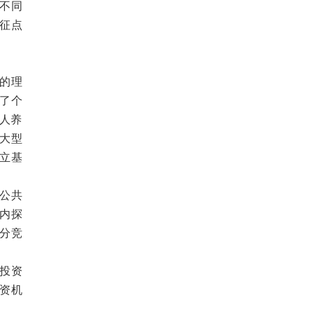
不同
征点
的理
示了个
个人养
大型
独立基
公共
内探
分竞
投资
资机