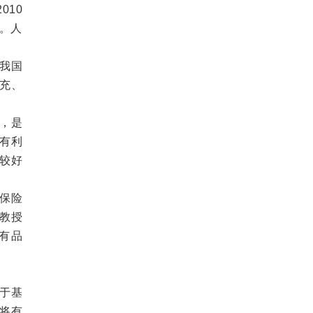
010
点。人
我国
充、
，是
有利
较好
保险
教授
有品
于基
将有