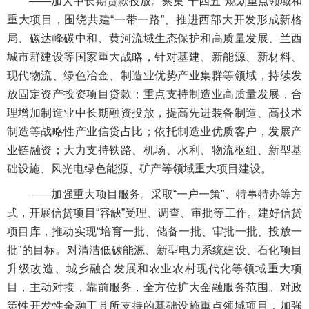
——加大中长期货款投放。聚集“十四五”规划重点领域和
重大项目，围绕共建“一带一路”、推进西部大开发形成新格
局、碳达峰碳中和、黄河流域生态保护和高质量发展、兰西
城市群建设等国家重大战略，针对基建、新能源、新材料、
现代物流、绿色冶金、制造业优势产业集群等领域，持续发
放固定资产投资项目贷款；重点支持制造业高质量发展，合
理增加制造业中长期融资投放，提高先进装备制造、高技术
制造等战略性产业信贷占比；依托制造业优质客户，发展产
业链融资；大力支持铁路、机场、水利、物流枢纽、新型基
础设施、风光电绿色能源、矿产等领域重大项目建设。
——加强重大项目服务。采取“一户一策”、特事特办等方
式，开展信贷项目“容缺”受理、调查、审批等工作。建好信贷
项目库，推动实现“培育一批、储备一批、审批一批、投放一
批”的目标。对清洁低碳能源、新型电力系统建设、石化项目
升级改造、城乡融合发展和农业农村现代化等领域重大项
目，主动对接，靠前服务，全方位扩大金融服务范围。对政
策性开发性金融工具所支持的基础设施重点领域项目，加强